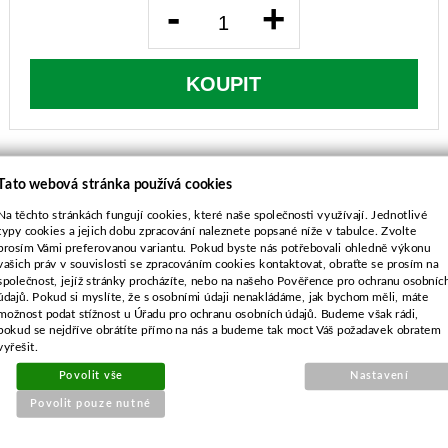
-
+
KOUPIT
Tato webová stránka používá cookies
Na těchto stránkách fungují cookies, které naše společnosti využívají. Jednotlivé
typy cookies a jejich dobu zpracování naleznete popsané níže v tabulce. Zvolte
POPIS ZBOŽÍ
prosím Vámi preferovanou variantu. Pokud byste nás potřebovali ohledně výkonu
vašich práv v souvislosti se zpracováním cookies kontaktovat, obraťte se prosím na
Délka 32,0 mm
společnost, jejíž stránky procházíte, nebo na našeho Pověřence pro ochranu osobníc
Závit 3/8
údajů. Pokud si myslíte, že s osobními údaji nenakládáme, jak bychom měli, máte
možnost podat stížnost u Úřadu pro ochranu osobních údajů. Budeme však rádi,
Pro elektrické sekačky
pokud se nejdříve obrátíte přímo na nás a budeme tak moct Váš požadavek obratem
vyřešit.
Povolit vše
Nastavení
Povolit pouze nutné
SOUVISEJÍCÍ PRODUKTY