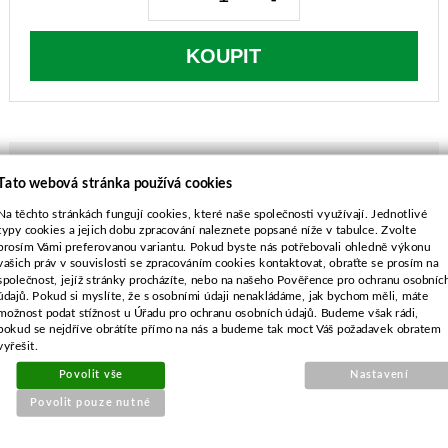
KOUPIT
Tato webová stránka používá cookies
POPIS ZBOŽÍ
Na těchto stránkách fungují cookies, které naše společnosti využívají. Jednotlivé
typy cookies a jejich dobu zpracování naleznete popsané níže v tabulce. Zvolte
prosím Vámi preferovanou variantu. Pokud byste nás potřebovali ohledně výkonu
délka-472 mm
vašich práv v souvislosti se zpracováním cookies kontaktovat, obraťte se prosím na
průměr středu-18,0 mm
společnost, jejíž stránky procházíte, nebo na našeho Pověřence pro ochranu osobníc
rozteč-65,0 mm
údajů. Pokud si myslíte, že s osobními údaji nenakládáme, jak bychom měli, máte
možnost podat stížnost u Úřadu pro ochranu osobních údajů. Budeme však rádi,
průměr vnějších děr-8,5 mm
pokud se nejdříve obrátíte přímo na nás a budeme tak moct Váš požadavek obratem
vyřešit.
Povolit vše
Nastavení
Povolit pouze nutné
SOUVISEJÍCÍ PRODUKTY