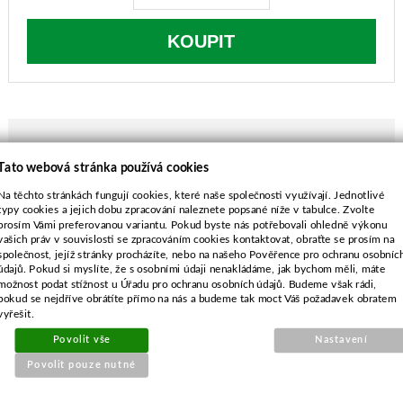
KOUPIT
Tato webová stránka používá cookies
POPIS ZBOŽÍ
Na těchto stránkách fungují cookies, které naše společnosti využívají. Jednotlivé
typy cookies a jejich dobu zpracování naleznete popsané níže v tabulce. Zvolte
délka-400 mm
prosím Vámi preferovanou variantu. Pokud byste nás potřebovali ohledně výkonu
průměr středu-16,2 mm
vašich práv v souvislosti se zpracováním cookies kontaktovat, obraťte se prosím na
rozteč-48 mm
společnost, jejíž stránky procházíte, nebo na našeho Pověřence pro ochranu osobníc
údajů. Pokud si myslíte, že s osobními údaji nenakládáme, jak bychom měli, máte
průměr vnějších děr-10 mm
možnost podat stížnost u Úřadu pro ochranu osobních údajů. Budeme však rádi,
Eco Wheeler 450P
pokud se nejdříve obrátíte přímo na nás a budeme tak moct Váš požadavek obratem
vyřešit.
Povolit vše
Nastavení
Povolit pouze nutné
SOUVISEJÍCÍ PRODUKTY