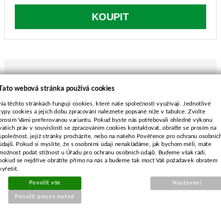
KOUPIT
Tato webová stránka používá cookies
POPIS ZBOŽÍ
Na těchto stránkách fungují cookies, které naše společnosti využívají. Jednotlivé
délka-477 mm
typy cookies a jejich dobu zpracování naleznete popsané níže v tabulce. Zvolte
prosím Vámi preferovanou variantu. Pokud byste nás potřebovali ohledně výkonu
průměr středu-16,0 mm
vašich práv v souvislosti se zpracováním cookies kontaktovat, obraťte se prosím na
rozteč-70,0 mm
společnost, jejíž stránky procházíte, nebo na našeho Pověřence pro ochranu osobníc
průměr vnějších děr-10,0 mm
údajů. Pokud si myslíte, že s osobními údaji nenakládáme, jak bychom měli, máte
možnost podat stížnost u Úřadu pro ochranu osobních údajů. Budeme však rádi,
pokud se nejdříve obrátíte přímo na nás a budeme tak moct Váš požadavek obratem
vyřešit.
Povolit vše
Nastavení
Povolit pouze nutné
SOUVISEJÍCÍ PRODUKTY