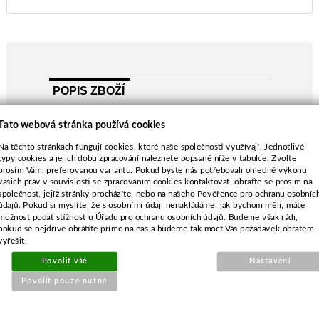
POPIS ZBOŽÍ
Honda HRB425
Tato webová stránka používá cookies
délka-425 mm
Na těchto stránkách fungují cookies, které naše společnosti využívají. Jednotlivé
průměr středu-21,0 mm
typy cookies a jejich dobu zpracování naleznete popsané níže v tabulce. Zvolte
rozteč-88,0 mm
prosím Vámi preferovanou variantu. Pokud byste nás potřebovali ohledně výkonu
průměr vnějších děr-10,0 mm
vašich práv v souvislosti se zpracováním cookies kontaktovat, obraťte se prosím na
společnost, jejíž stránky procházíte, nebo na našeho Pověřence pro ochranu osobníc
Honda HRB425
údajů. Pokud si myslíte, že s osobními údaji nenakládáme, jak bychom měli, máte
možnost podat stížnost u Úřadu pro ochranu osobních údajů. Budeme však rádi,
pokud se nejdříve obrátíte přímo na nás a budeme tak moct Váš požadavek obratem
vyřešit.
Povolit vše
Nastavení
SOUVISEJÍCÍ PRODUKTY
Povolit pouze nutné