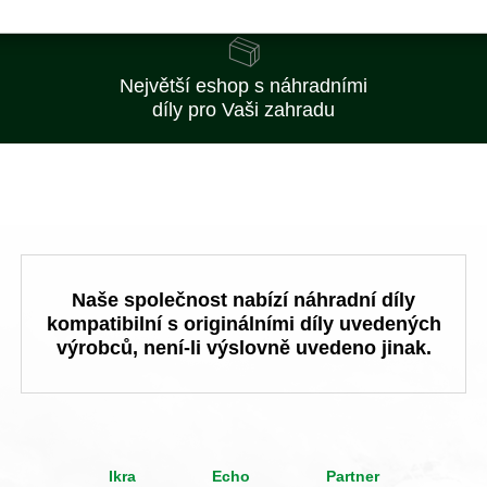
na trhu
Největší eshop s náhradními
díly pro Vaši zahradu
Naše společnost nabízí náhradní díly
kompatibilní s originálními díly uvedených
výrobců, není-li výslovně uvedeno jinak.
Ikra
Echo
Partner