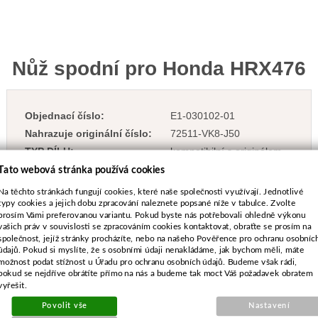
Nůž spodní pro Honda HRX476
Objednací číslo:
E1-030102-01
Nahrazuje originální číslo:
72511-VK8-J50
TYP DÍLU:
kompatibilní s originálem
Tato webová stránka používá cookies
Na těchto stránkách fungují cookies, které naše společnosti využívají. Jednotlivé
typy cookies a jejich dobu zpracování naleznete popsané níže v tabulce. Zvolte
prosím Vámi preferovanou variantu. Pokud byste nás potřebovali ohledně výkonu
300 Kč
vašich práv v souvislosti se zpracováním cookies kontaktovat, obraťte se prosím na
společnost, jejíž stránky procházíte, nebo na našeho Pověřence pro ochranu osobníc
vč. DPH
údajů. Pokud si myslíte, že s osobními údaji nenakládáme, jak bychom měli, máte
248 Kč
bez DPH
možnost podat stížnost u Úřadu pro ochranu osobních údajů. Budeme však rádi,
Dostupnost:
9 ks
pokud se nejdříve obrátíte přímo na nás a budeme tak moct Váš požadavek obratem
vyřešit.
-
+
Povolit vše
Nastavení