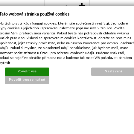
-
+
Tato webová stránka používá cookies
Na těchto stránkách fungují cookies, které naše společnosti využívají. Jednotlivé
KOUPIT
typy cookies a jejich dobu zpracování naleznete popsané níže v tabulce. Zvolte
prosím Vámi preferovanou variantu. Pokud byste nás potřebovali ohledně výkonu
vašich práv v souvislosti se zpracováním cookies kontaktovat, obraťte se prosím na
společnost, jejíž stránky procházíte, nebo na našeho Pověřence pro ochranu osobníc
údajů. Pokud si myslíte, že s osobními údaji nenakládáme, jak bychom měli, máte
možnost podat stížnost u Úřadu pro ochranu osobních údajů. Budeme však rádi,
pokud se nejdříve obrátíte přímo na nás a budeme tak moct Váš požadavek obratem
vyřešit.
POPIS ZBOŽÍ
Povolit vše
Nastavení
Povolit pouze nutné
hřídel nože (pro 22-485)
5*
SOUVISEJÍCÍ PRODUKTY