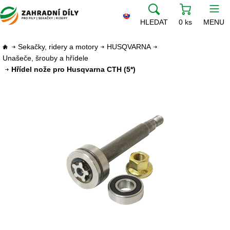
HLEDAT
0 ks
MENU
Sekačky, ridery a motory
HUSQVARNA
Unašeče, šrouby a hřídele
Hřídel nože pro Husqvarna CTH (5*)