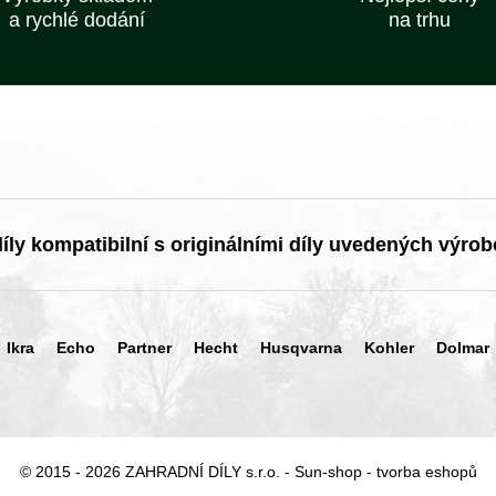
a rychlé dodání
na trhu
ly kompatibilní s originálními díly uvedených výrob
Ikra
Echo
Partner
Hecht
Husqvarna
Kohler
Dolmar
© 2015 - 2026 ZAHRADNÍ DÍLY s.r.o. -
Sun-shop
-
tvorba eshopů