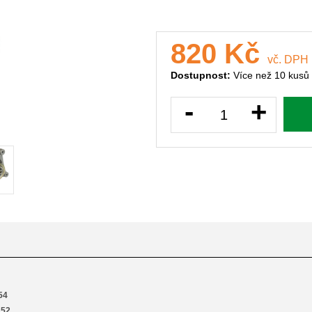
820 Kč
vč. DPH
Dostupnost:
Více než 10 kusů
-
+
54
152