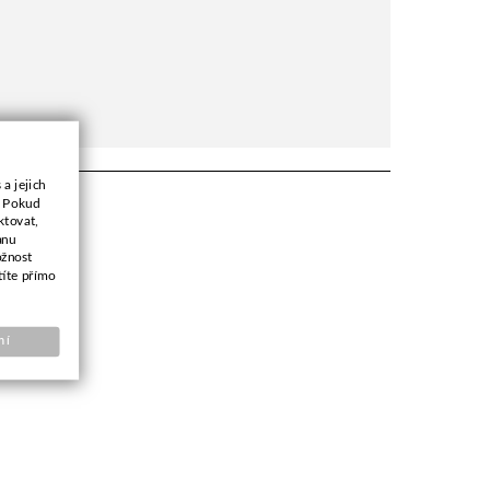
a jejich
. Pokud
ktovat,
anu
ožnost
títe přímo
ní