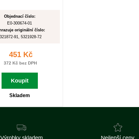
Objednací číslo:
E0-300674-01
razuje originální číslo:
321872-91, 5321928-72
451 Kč
372 Kč bez DPH
Koupit
Skladem
Výrobky skladem
Nejlepší ceny