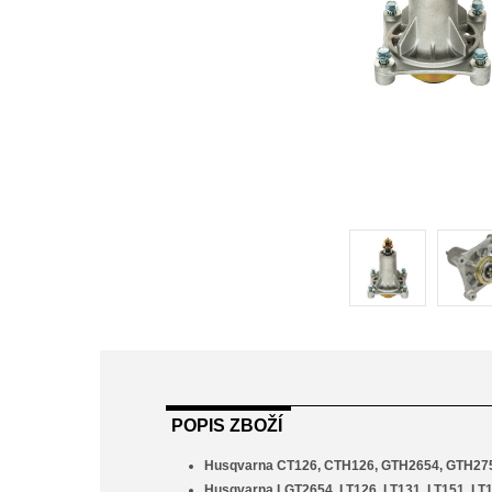
POPIS ZBOŽÍ
Husqvarna CT126, CTH126, GTH2654, GTH27
Husqvarna LGT2654, LT126, LT131, LT151, LT