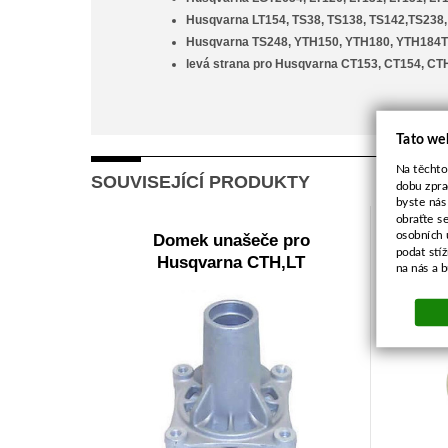
Husqvarna LT154, TS38, TS138, TS142,TS238
Husqvarna TS248, YTH150, YTH180, YTH184T
levá strana pro Husqvarna CT153, CT154, C
Tato we
Na těchto
SOUVISEJÍCÍ PRODUKTY
dobu zpra
byste nás
obraťte s
osobních 
Domek unašeče pro
Hříde
podat stí
Husqvarna CTH,LT
na nás a 