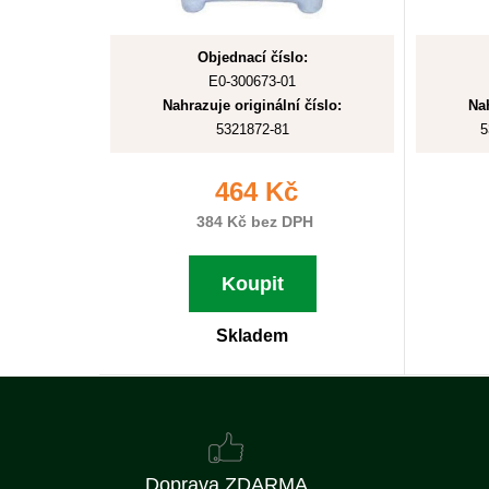
Objednací číslo:
E0-300673-01
Nahrazuje originální číslo:
Nah
5321872-81
5
464 Kč
384 Kč bez DPH
Koupit
Skladem
Doprava ZDARMA