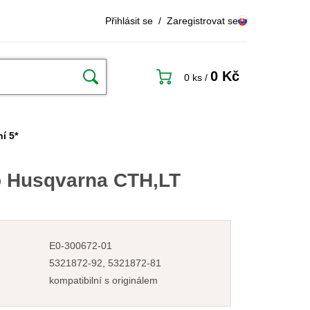
Přihlásit se
/
Zaregistrovat se
0 Kč
0 ks
/
í 5*
o Husqvarna CTH,LT
E0-300672-01
5321872-92, 5321872-81
kompatibilní s originálem