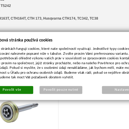
, TS242
TH163T, CTH164T, CTH 173, Husqvarna CTH174, TC342, TC38
bová stránka používá cookies
 stránkách fungují cookies, které naše společnosti využívají. Jednotlivé typy cookies 
cování naleznete popsané níže v tabulce. Zvolte prosím Vámi preferovanou variantu
 potřebovali ohledně výkonu vašich práv v souvislosti se zpracováním cookies konta
e prosím na společnost, jejíž stránky procházíte, nebo na našeho Pověřence pro ochr
údajů. Pokud si myslíte, že s osobními údaji nenakládáme, jak bychom měli, máte m
l nože pro Husqvarna
žnost u Úřadu pro ochranu osobních údajů. Budeme však rádi, pokud se nejdříve obrá
CTH,LT
budeme tak moct Váš požadavek obratem vyřešit.
Povolit vše
Povolit pouze nutné
Nastave