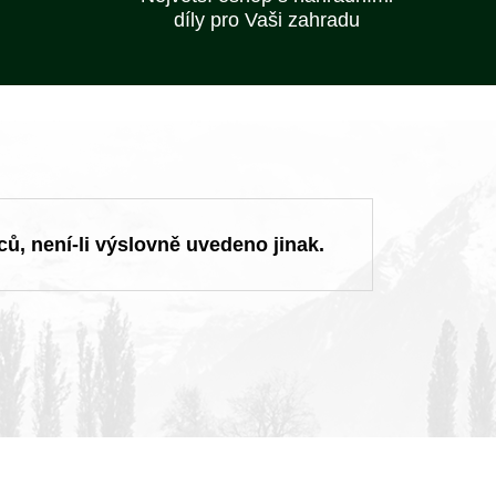
díly pro Vaši zahradu
ců, není-li výslovně uvedeno jinak.