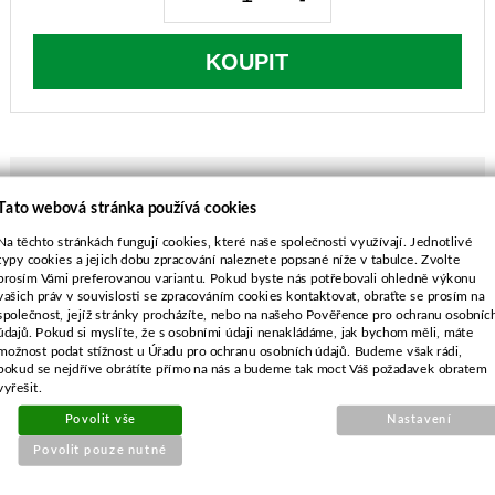
KOUPIT
Tato webová stránka používá cookies
POPIS ZBOŽÍ
Na těchto stránkách fungují cookies, které naše společnosti využívají. Jednotlivé
typy cookies a jejich dobu zpracování naleznete popsané níže v tabulce. Zvolte
Husqvarna JET48
prosím Vámi preferovanou variantu. Pokud byste nás potřebovali ohledně výkonu
vašich práv v souvislosti se zpracováním cookies kontaktovat, obraťte se prosím na
délka-475 mm
společnost, jejíž stránky procházíte, nebo na našeho Pověřence pro ochranu osobníc
průměr středu-10,0 mm
údajů. Pokud si myslíte, že s osobními údaji nenakládáme, jak bychom měli, máte
rozteč-65,0 mm
možnost podat stížnost u Úřadu pro ochranu osobních údajů. Budeme však rádi,
pokud se nejdříve obrátíte přímo na nás a budeme tak moct Váš požadavek obratem
průměr vnějších děr-8,5 mm
vyřešit.
Povolit vše
Nastavení
Povolit pouze nutné