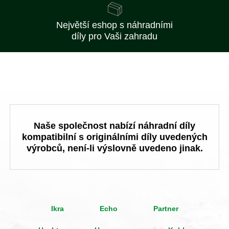
Největší eshop s náhradními
díly pro Vaši zahradu
Naše společnost nabízí náhradní díly
kompatibilní s originálními díly uvedených
výrobců, není-li výslovně uvedeno jinak.
Ikra
Echo
Partner