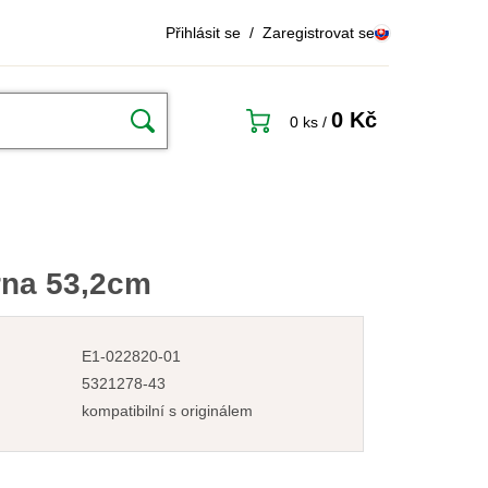
Přihlásit se
/
Zaregistrovat se
0 Kč
0 ks
/
rna 53,2cm
E1-022820-01
5321278-43
kompatibilní s originálem