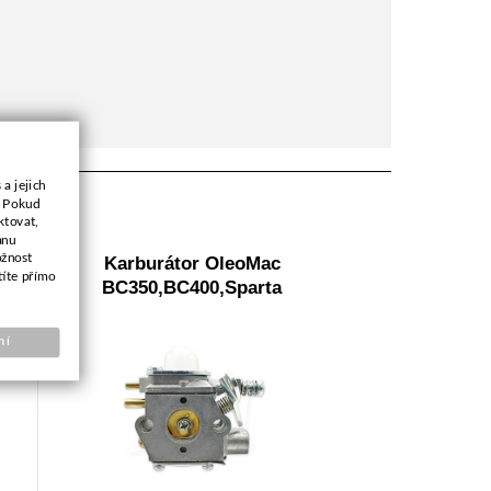
a jejich
. Pokud
ktovat,
anu
ožnost
Karburátor OleoMac
títe přímo
BC350,BC400,Sparta
ní