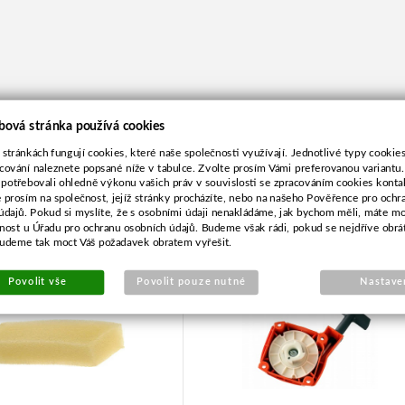
bová stránka používá cookies
 stránkách fungují cookies, které naše společnosti využívají. Jednotlivé typy cookies 
cování naleznete popsané níže v tabulce. Zvolte prosím Vámi preferovanou variantu
 potřebovali ohledně výkonu vašich práv v souvislosti se zpracováním cookies konta
e prosím na společnost, jejíž stránky procházíte, nebo na našeho Pověřence pro ochr
údajů. Pokud si myslíte, že s osobními údaji nenakládáme, jak bychom měli, máte m
vzduchový pro Tecumseh
Startování OleoMac
žnost u Úřadu pro ochranu osobních údajů. Budeme však rádi, pokud se nejdříve obrá
BC400S,BC400T
budeme tak moct Váš požadavek obratem vyřešit.
Povolit vše
Povolit pouze nutné
Nastave