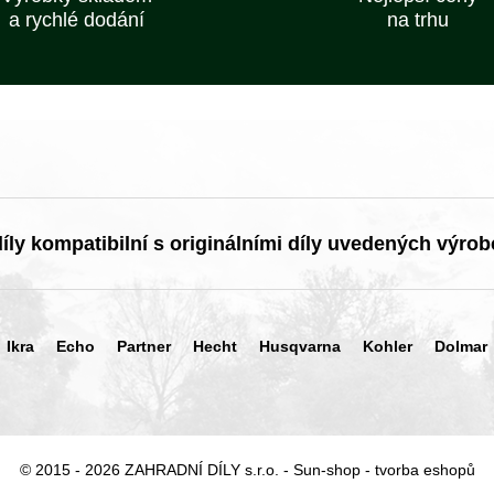
a rychlé dodání
na trhu
ly kompatibilní s originálními díly uvedených výrob
Ikra
Echo
Partner
Hecht
Husqvarna
Kohler
Dolmar
© 2015 - 2026 ZAHRADNÍ DÍLY s.r.o. -
Sun-shop
-
tvorba eshopů