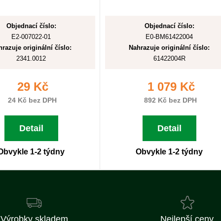
Objednací číslo:
Objednací číslo:
E2-007022-01
E0-BM61422004
razuje originální číslo:
Nahrazuje originální číslo:
2341.0012
61422004R
29 Kč
1 079 Kč
24 Kč bez DPH
892 Kč bez DPH
Detail
Detail
Obvykle 1-2 týdny
Obvykle 1-2 týdny
Výrobky skladem
Nejlepší ceny