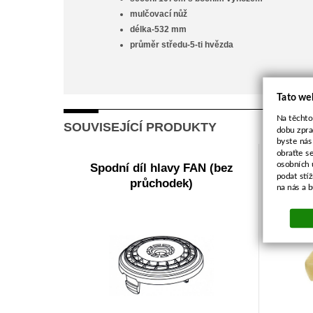
mulčovací nůž
délka-532 mm
průměr středu-5-ti hvězda
Tato we
Na těchto
SOUVISEJÍCÍ PRODUKTY
dobu zpra
byste nás
obraťte s
osobních 
Spodní díl hlavy FAN (bez
Filtr 
podat stí
průchodek)
na nás a 