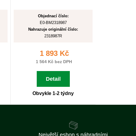
Objednací číslo:
E0-BM2318987
Nahrazuje originální číslo:
2318987R
1 893 Kč
1 564 Kč bez DPH
Detail
Obvykle 1-2 týdny
Největší eshop s náhradními