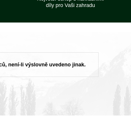
díly pro Vaši zahradu
ců, není-li výslovně uvedeno jinak.