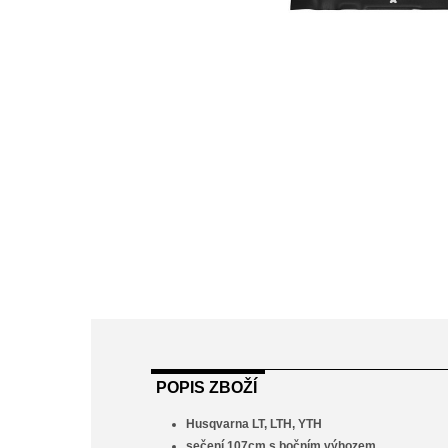
POPIS ZBOŽÍ
Husqvarna LT, LTH, YTH
sečení 107cm s bočním výhozem