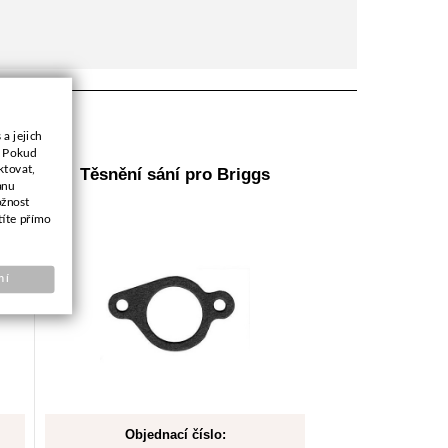
a jejich
. Pokud
ktovat,
Těsnění sání pro Briggs
anu
ožnost
títe přímo
ní
Objednací číslo: