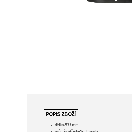
POPIS ZBOŽÍ
délka-533 mm
průměr středu-5-ti hvězda