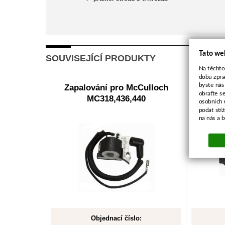
Tato we
SOUVISEJÍCÍ PRODUKTY
Na těchto
dobu zpra
byste nás
Zapalování pro McCulloch
Těs
obraťte s
MC318,436,440
osobních 
podat stí
na nás a 
Objednací číslo: