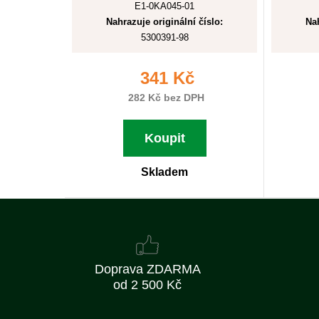
E1-0KA045-01
Nahrazuje originální číslo:
Nah
5300391-98
341 Kč
282 Kč bez DPH
Koupit
Skladem
Doprava ZDARMA
od 2 500 Kč