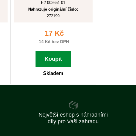
E2-003651-01
Nahrazuje originální číslo:
272199
17 Kč
14 Kč bez DPH
Koupit
Skladem
Největší eshop s náhradními
díly pro Vaši zahradu