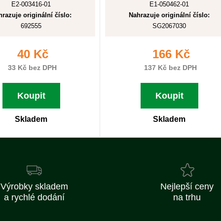
E2-003416-01
E1-050462-01
razuje originální číslo:
Nahrazuje originální číslo:
692555
SG2067030
40 Kč
166 Kč
33 Kč bez DPH
137 Kč bez DPH
Koupit
Koupit
Skladem
Skladem
Výrobky skladem
Nejlepší ceny
a rychlé dodání
na trhu