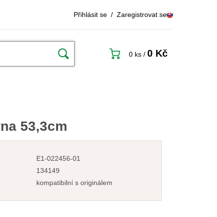
Přihlásit se
/
Zaregistrovat se
0 Kč
0 ks
/
rna 53,3cm
E1-022456-01
134149
kompatibilní s originálem