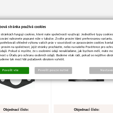
bová stránka používá cookies
 stránkách fungují cookies, které naše společnosti využívají. Jednotlivé typy cookies 
cování naleznete popsané níže v tabulce. Zvolte prosím Vámi preferovanou variantu
 potřebovali ohledně výkonu vašich práv v souvislosti se zpracováním cookies konta
nění karburátoru pro
Nůž pro MTD 38,5cm
e prosím na společnost, jejíž stránky procházíte, nebo na našeho Pověřence pro ochr
Briggs
údajů. Pokud si myslíte, že s osobními údaji nenakládáme, jak bychom měli, máte m
žnost u Úřadu pro ochranu osobních údajů. Budeme však rádi, pokud se nejdříve obrá
budeme tak moct Váš požadavek obratem vyřešit.
Povolit vše
Povolit pouze nutné
Nastave
Objednací číslo:
Objednací číslo: