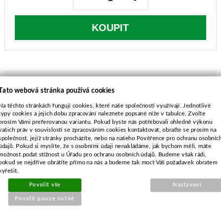
KOUPIT
Tato webová stránka používá cookies
POPIS ZBOŽÍ
Na těchto stránkách fungují cookies, které naše společnosti využívají. Jednotlivé
typy cookies a jejich dobu zpracování naleznete popsané níže v tabulce. Zvolte
prosím Vámi preferovanou variantu. Pokud byste nás potřebovali ohledně výkonu
délka-559 mm
vašich práv v souvislosti se zpracováním cookies kontaktovat, obraťte se prosím na
průměr středu-16,0 mm
společnost, jejíž stránky procházíte, nebo na našeho Pověřence pro ochranu osobníc
rozteč-48,0 mm
údajů. Pokud si myslíte, že s osobními údaji nenakládáme, jak bychom měli, máte
možnost podat stížnost u Úřadu pro ochranu osobních údajů. Budeme však rádi,
průměr vnějších děr-9,5 mm
pokud se nejdříve obrátíte přímo na nás a budeme tak moct Váš požadavek obratem
vyřešit.
Povolit vše
Nastavení
Povolit pouze nutné
SOUVISEJÍCÍ PRODUKTY