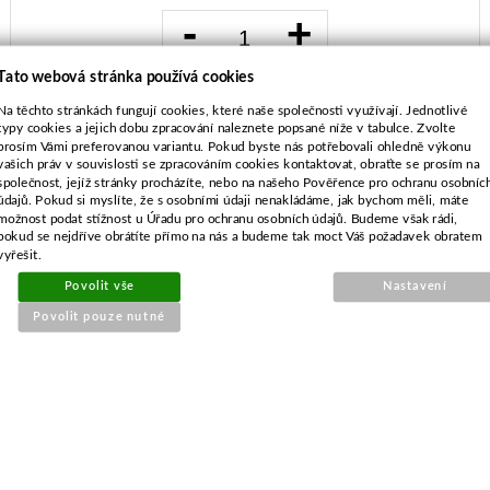
-
+
Tato webová stránka používá cookies
KOUPIT
Na těchto stránkách fungují cookies, které naše společnosti využívají. Jednotlivé
typy cookies a jejich dobu zpracování naleznete popsané níže v tabulce. Zvolte
prosím Vámi preferovanou variantu. Pokud byste nás potřebovali ohledně výkonu
vašich práv v souvislosti se zpracováním cookies kontaktovat, obraťte se prosím na
společnost, jejíž stránky procházíte, nebo na našeho Pověřence pro ochranu osobníc
údajů. Pokud si myslíte, že s osobními údaji nenakládáme, jak bychom měli, máte
možnost podat stížnost u Úřadu pro ochranu osobních údajů. Budeme však rádi,
pokud se nejdříve obrátíte přímo na nás a budeme tak moct Váš požadavek obratem
vyřešit.
POPIS ZBOŽÍ
Povolit vše
Nastavení
Husqvarna CT, CTH
Povolit pouze nutné
sečení 97cm se zadním výhozem
délka-498 mm
průměr středu-5-ti hvězda
rozteč-246,0 mm
průměr vnějších děr-9,5 mm