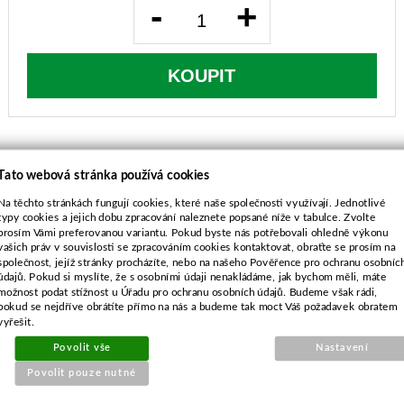
-
+
KOUPIT
Tato webová stránka používá cookies
Na těchto stránkách fungují cookies, které naše společnosti využívají. Jednotlivé
POPIS ZBOŽÍ
typy cookies a jejich dobu zpracování naleznete popsané níže v tabulce. Zvolte
prosím Vámi preferovanou variantu. Pokud byste nás potřebovali ohledně výkonu
vašich práv v souvislosti se zpracováním cookies kontaktovat, obraťte se prosím na
Vnitřní průměr 22,2 mm
společnost, jejíž stránky procházíte, nebo na našeho Pověřence pro ochranu osobníc
Výška 52,0 mm
údajů. Pokud si myslíte, že s osobními údaji nenakládáme, jak bychom měli, máte
Efco LH48, LR43, LR44, LR47, LR53
možnost podat stížnost u Úřadu pro ochranu osobních údajů. Budeme však rádi,
pokud se nejdříve obrátíte přímo na nás a budeme tak moct Váš požadavek obratem
OleoMac G44, G47, G48, G53, GV48, GV53
vyřešit.
Victus VSP44, VSP48, VSP53
Povolit vše
Nastavení
Povolit pouze nutné