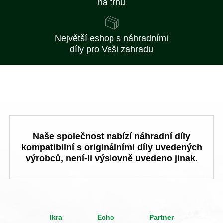
na trhu
Největší eshop s náhradními
díly pro Vaši zahradu
Naše společnost nabízí náhradní díly
kompatibilní s originálními díly uvedených
výrobců, není-li výslovně uvedeno jinak.
Ikra
Echo
Partner