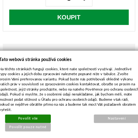
KOUPIT
Tato webová stránka používá cookies
POPIS ZBOŽÍ
Na těchto stránkách fungují cookies, které naše společnosti využívají. Jednotlivé
typy cookies a jejich dobu zpracování naleznete popsané níže v tabulce. Zvolte
EFCO PR35
prosím Vámi preferovanou variantu. Pokud byste nás potřebovali ohledně výkonu
OleoMac K35
vašich práv v souvislosti se zpracováním cookies kontaktovat, obraťte se prosím na
společnost, jejíž stránky procházíte, nebo na našeho Pověřence pro ochranu osobníc
délka-325 mm
údajů. Pokud si myslíte, že s osobními údaji nenakládáme, jak bychom měli, máte
průměr středu-20,5 mm
možnost podat stížnost u Úřadu pro ochranu osobních údajů. Budeme však rádi,
rozteč-52,0 mm
pokud se nejdříve obrátíte přímo na nás a budeme tak moct Váš požadavek obratem
vyřešit.
průměr vnějších děr-10,5 mm
Povolit vše
Nastavení
Povolit pouze nutné