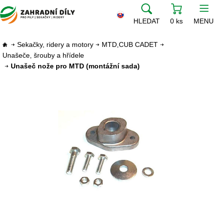
HLEDAT
0 ks
MENU
Sekačky, ridery a motory
MTD,CUB CADET
Unašeče, šrouby a hřídele
Unašeč nože pro MTD (montážní sada)