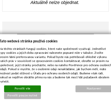
Aktuálně nelze objednat.
POPIS ZBOŽÍ
Tato webová stránka používá cookies
Vnitřní průměr - 22,2 mm
Na těchto stránkách fungují cookies, které naše společnosti využívají. Jednotlivé
typy cookies a jejich dobu zpracování naleznete popsané níže v tabulce. Zvolte
Výška - 28,6 mm
prosím Vámi preferovanou variantu. Pokud byste nás potřebovali ohledně výkonu
Včetně montážní sady
vašich práv v souvislosti se zpracováním cookies kontaktovat, obraťte se prosím na
společnost, jejíž stránky procházíte, nebo na našeho Pověřence pro ochranu osobníc
údajů. Pokud si myslíte, že s osobními údaji nenakládáme, jak bychom měli, máte
možnost podat stížnost u Úřadu pro ochranu osobních údajů. Budeme však rádi,
pokud se nejdříve obrátíte přímo na nás a budeme tak moct Váš požadavek obratem
vyřešit.
SOUVISEJÍCÍ PRODUKTY
Povolit vše
Nastavení
Povolit pouze nutné
Karburátor pro Husqvarna
125B,125BX