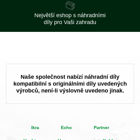
Největší eshop s náhradními
díly pro Vaši zahradu
Naše společnost nabízí náhradní díly
kompatibilní s originálními díly uvedených
výrobců, není-li výslovně uvedeno jinak.
Ikra
Echo
Partner