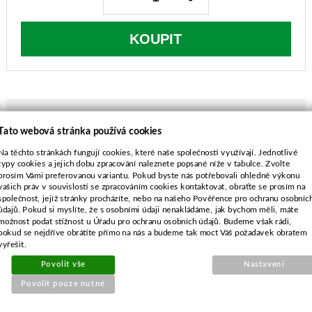
KOUPIT
Tato webová stránka používá cookies
POPIS ZBOŽÍ
Na těchto stránkách fungují cookies, které naše společnosti využívají. Jednotlivé
typy cookies a jejich dobu zpracování naleznete popsané níže v tabulce. Zvolte
Vnitřní průměr - 25,00 mm
prosím Vámi preferovanou variantu. Pokud byste nás potřebovali ohledně výkonu
vašich práv v souvislosti se zpracováním cookies kontaktovat, obraťte se prosím na
Výška - 57,6 mm
společnost, jejíž stránky procházíte, nebo na našeho Pověřence pro ochranu osobníc
MTD 478SP, 53HA, 53SP, CPG53, GES53, HB53,
údajů. Pokud si myslíte, že s osobními údaji nenakládáme, jak bychom měli, máte
RB53
možnost podat stížnost u Úřadu pro ochranu osobních údajů. Budeme však rádi,
pokud se nejdříve obrátíte přímo na nás a budeme tak moct Váš požadavek obratem
MTD PRO7053, SP53, YM6021
vyřešit.
Povolit vše
Nastavení
Povolit pouze nutné