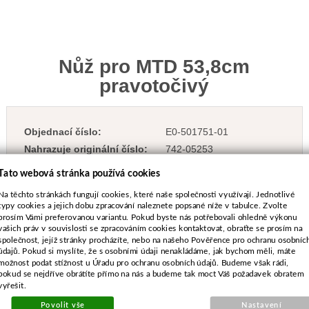
Nůž pro MTD 53,8cm
pravotočivý
Objednací číslo:
E0-501751-01
Nahrazuje originální číslo:
742-05253
TYP DÍLU:
kompatibilní s originálem
Tato webová stránka používá cookies
Na těchto stránkách fungují cookies, které naše společnosti využívají. Jednotlivé
typy cookies a jejich dobu zpracování naleznete popsané níže v tabulce. Zvolte
prosím Vámi preferovanou variantu. Pokud byste nás potřebovali ohledně výkonu
vašich práv v souvislosti se zpracováním cookies kontaktovat, obraťte se prosím na
468 Kč
společnost, jejíž stránky procházíte, nebo na našeho Pověřence pro ochranu osobníc
údajů. Pokud si myslíte, že s osobními údaji nenakládáme, jak bychom měli, máte
vč. DPH
možnost podat stížnost u Úřadu pro ochranu osobních údajů. Budeme však rádi,
387 Kč
bez DPH
pokud se nejdříve obrátíte přímo na nás a budeme tak moct Váš požadavek obratem
Dostupnost:
3 ks
vyřešit.
Povolit vše
Nastavení