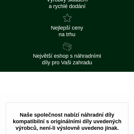
a rychlé dodání
Nejlepší ceny
na trhu
Největší eshop s náhradními
díly pro Vaši zahradu
Naše společnost nabízí náhradní díly
kompatibilní s originálními díly uvedených
výrobců, není-li výslovně uvedeno jinak.