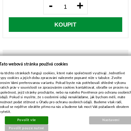
-
+
KOUPIT
Tato webová stránka používá cookies
POPIS ZBOŽÍ
Na těchto stránkách fungují cookies, které naše společnosti využívají. Jednotlivé
typy cookies a jejich dobu zpracování naleznete popsané níže v tabulce. Zvolte
BOLENS, CUBCADET, GUTBROD, MTD,
prosím Vámi preferovanou variantu. Pokud byste nás potřebovali ohledně výkonu
YARDMAN
vašich práv v souvislosti se zpracováním cookies kontaktovat, obraťte se prosím na
společnost, jejíž stránky procházíte, nebo na našeho Pověřence pro ochranu osobníc
sečení 76cm
údajů. Pokud si myslíte, že s osobními údaji nenakládáme, jak bychom měli, máte
MTD MASTERCUT 76, J115/76, J125/76,
možnost podat stížnost u Úřadu pro ochranu osobních údajů. Budeme však rádi,
J130/76, RH115
pokud se nejdříve obrátíte přímo na nás a budeme tak moct Váš požadavek obratem
vyřešit.
MTD OPTIMA 76RDE
délka-760 mm
Povolit vše
Nastavení
průměr středu-6-ti hvězda
Povolit pouze nutné