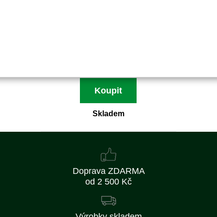
E1-017011-01
Nahrazuje originální číslo:
35065600/0
683 Kč
564 Kč bez DPH
Koupit
Skladem
Doprava ZDARMA
od 2 500 Kč
Výrobky skladem