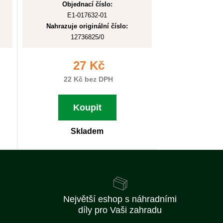
Objednací číslo:
E1-017632-01
Nahrazuje originální číslo:
12736825/0
27 Kč
22 Kč bez DPH
Koupit
Skladem
Největší eshop s náhradními
díly pro Vaši zahradu