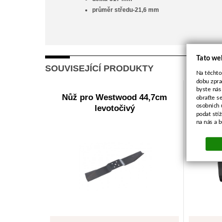
průměr středu-21,6 mm
Tato we
SOUVISEJÍCÍ PRODUKTY
Na těchto
dobu zpra
byste nás
Nůž pro Westwood 44,7cm
Nůž
obraťte s
osobních 
levotočivý
podat stí
na nás a 