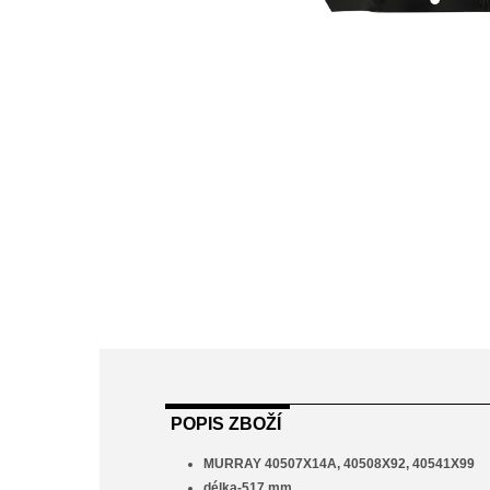
POPIS ZBOŽÍ
MURRAY 40507X14A, 40508X92, 40541X99
délka-517 mm