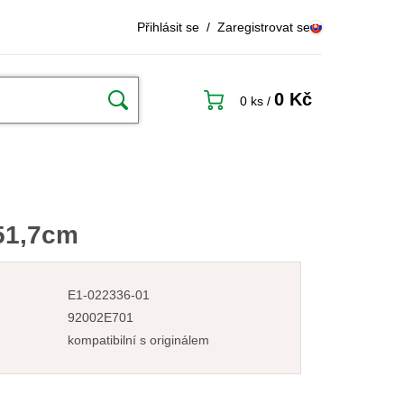
Přihlásit se
/
Zaregistrovat se
0 Kč
0 ks
/
51,7cm
E1-022336-01
92002E701
kompatibilní s originálem