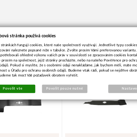
bová stránka používá cookies
 stránkách fungují cookies, které naše společnosti využívají. Jednotlivé typy cookies 
cování naleznete popsané níže v tabulce. Zvolte prosím Vámi preferovanou variantu
 potřebovali ohledně výkonu vašich práv v souvislosti se zpracováním cookies konta
 pro Kynast 39,0cm
Nůž pro Wolf 45,0cm
e prosím na společnost, jejíž stránky procházíte, nebo na našeho Pověřence pro ochr
údajů. Pokud si myslíte, že s osobními údaji nenakládáme, jak bychom měli, máte m
žnost u Úřadu pro ochranu osobních údajů. Budeme však rádi, pokud se nejdříve obrá
budeme tak moct Váš požadavek obratem vyřešit.
Povolit vše
Povolit pouze nutné
Nastave