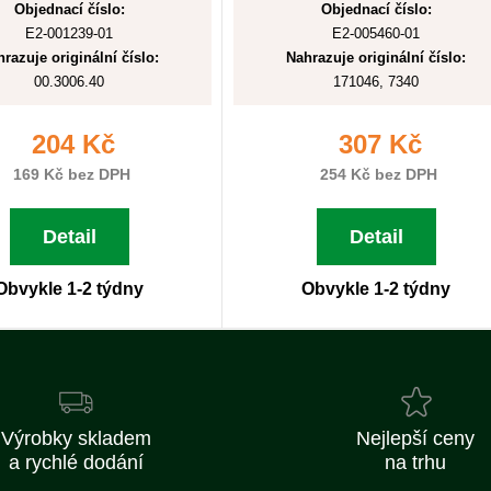
Objednací číslo:
Objednací číslo:
E2-001239-01
E2-005460-01
razuje originální číslo:
Nahrazuje originální číslo:
00.3006.40
171046, 7340
204 Kč
307 Kč
169 Kč bez DPH
254 Kč bez DPH
Detail
Detail
Obvykle 1-2 týdny
Obvykle 1-2 týdny
Výrobky skladem
Nejlepší ceny
a rychlé dodání
na trhu