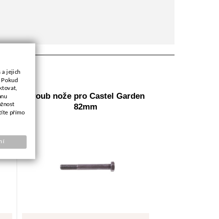
a jejich
. Pokud
ktovat,
Šroub nože pro Castel Garden
anu
ožnost
82mm
títe přímo
ní