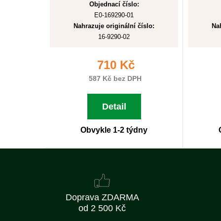
Objednací číslo:
E0-169290-01
Nahrazuje originální číslo:
Nah
16-9290-02
710 Kč
587 Kč bez DPH
Detail
Obvykle 1-2 týdny
Doprava ZDARMA
od 2 500 Kč