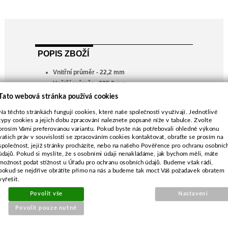
POPIS ZBOŽÍ
Vnitřní průměr - 22,2 mm
Vnější průměr - 235,0 mm
John Deere 70PE, 74PM, 74SE, 74SM, 80PE,
Tato webová stránka používá cookies
84SM, R40, R43
Na těchto stránkách fungují cookies, které naše společnosti využívají. Jednotlivé
John Deere R43S, R43V, R43VE, R43VO,
typy cookies a jejich dobu zpracování naleznete popsané níže v tabulce. Zvolte
R43VT
prosím Vámi preferovanou variantu. Pokud byste nás potřebovali ohledně výkonu
vašich práv v souvislosti se zpracováním cookies kontaktovat, obraťte se prosím na
Sabo 43-130H Classic, 43-4 Economy, 43-4
společnost, jejíž stránky procházíte, nebo na našeho Pověřence pro ochranu osobníc
Special
údajů. Pokud si myslíte, že s osobními údaji nenakládáme, jak bychom měli, máte
Sabo 43-4 Standard 43-4TH Classic, 43-40
možnost podat stížnost u Úřadu pro ochranu osobních údajů. Budeme však rádi,
pokud se nejdříve obrátíte přímo na nás a budeme tak moct Váš požadavek obratem
Sabo 43-Centura Classic, 43-OHC Classic
vyřešit.
Povolit vše
Nastavení
Povolit pouze nutné