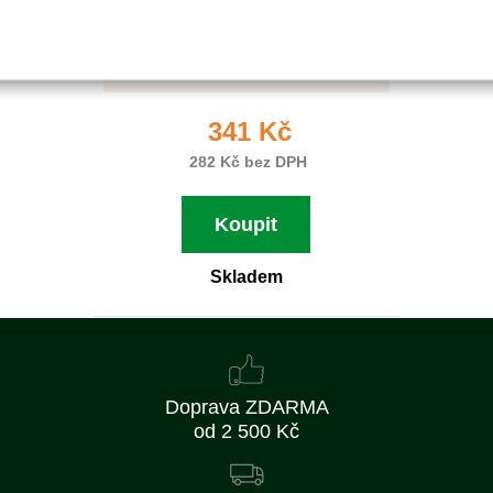
EX-003420-01
Nahrazuje originální číslo:
30500-ZM3-003
341 Kč
282 Kč bez DPH
Koupit
Skladem
Doprava ZDARMA
od 2 500 Kč