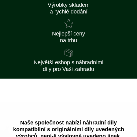
Výrobky skladem
a rychlé dodání
Nejlepší ceny
na trhu
Největší eshop s náhradními
díly pro Vaši zahradu
Naše společnost nabízí náhradní díly
kompatibilní s originálními díly uvedených
výrobců, není-li výslovně uvedeno jinak.