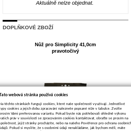
Aktuálně nelze objednat.
DOPLŇKOVÉ ZBOŽÍ
Nůž pro Simplicity 41,0cm
pravotočivý
Tato webová stránka používá cookies
Na těchto stránkách fungují cookies, které naše společnosti využívají. Jednotlivé
typy cookies a jejich dobu zpracování naleznete popsané níže v tabulce. Zvolte
prosím Vámi preferovanou variantu. Pokud byste nás potřebovali ohledně výkonu
vašich práv v souvislosti se zpracováním cookies kontaktovat, obraťte se prosím na
Objednací číslo:
společnost, jejíž stránky procházíte, nebo na našeho Pověřence pro ochranu osobníc
E1-031106-01
údajů. Pokud si myslíte, že s osobními údaji nenakládáme, jak bychom měli, máte