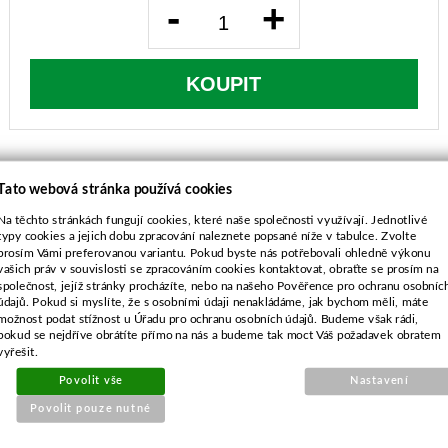
-
+
KOUPIT
Tato webová stránka používá cookies
Na těchto stránkách fungují cookies, které naše společnosti využívají. Jednotlivé
typy cookies a jejich dobu zpracování naleznete popsané níže v tabulce. Zvolte
POPIS ZBOŽÍ
prosím Vámi preferovanou variantu. Pokud byste nás potřebovali ohledně výkonu
vašich práv v souvislosti se zpracováním cookies kontaktovat, obraťte se prosím na
délka-435 mm
společnost, jejíž stránky procházíte, nebo na našeho Pověřence pro ochranu osobníc
průměr středu-10,0 mm
údajů. Pokud si myslíte, že s osobními údaji nenakládáme, jak bychom měli, máte
rozteč-52,0 mm
možnost podat stížnost u Úřadu pro ochranu osobních údajů. Budeme však rádi,
pokud se nejdříve obrátíte přímo na nás a budeme tak moct Váš požadavek obratem
průměr vnějších děr-10,5 mm
vyřešit.
Povolit vše
Nastavení
Povolit pouze nutné