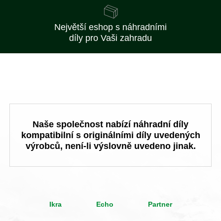
Největší eshop s náhradními
díly pro Vaši zahradu
Naše společnost nabízí náhradní díly
kompatibilní s originálními díly uvedených
výrobců, není-li výslovně uvedeno jinak.
Ikra
Echo
Partner