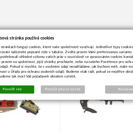
bová stránka používá cookies
 stránkách fungují cookies, které naše společnosti využívají. Jednotlivé typy cookies 
cování naleznete popsané níže v tabulce. Zvolte prosím Vámi preferovanou variantu
 potřebovali ohledně výkonu vašich práv v souvislosti se zpracováním cookies konta
e prosím na společnost, jejíž stránky procházíte, nebo na našeho Pověřence pro ochr
spínač pro Husqvarna
Pojistná páčka pro Husqvar
údajů. Pokud si myslíte, že s osobními údaji nenakládáme, jak bychom měli, máte m
40,45
340,345,350
žnost u Úřadu pro ochranu osobních údajů. Budeme však rádi, pokud se nejdříve obrá
budeme tak moct Váš požadavek obratem vyřešit.
Povolit vše
Povolit pouze nutné
Nastave