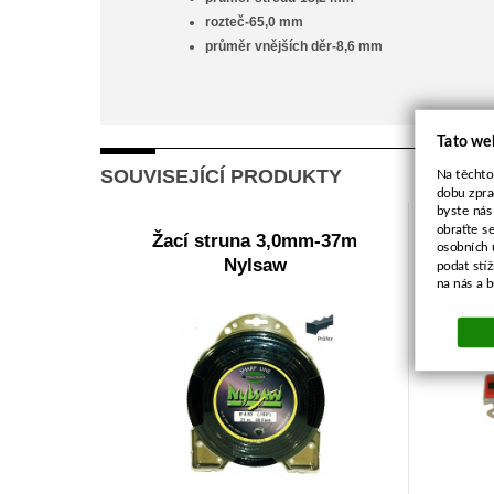
rozteč-65,0 mm
průměr vnějších děr-8,6 mm
Tato we
SOUVISEJÍCÍ PRODUKTY
Na těchto
dobu zpra
byste nás
obraťte s
Žací struna 3,0mm-37m
STOP-
osobních 
Nylsaw
podat stí
na nás a 