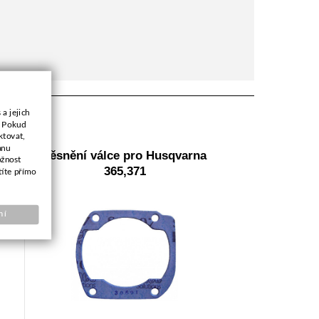
a jejich
. Pokud
ktovat,
anu
na
Těsnění válce pro Husqvarna
ožnost
365,371
títe přímo
ní