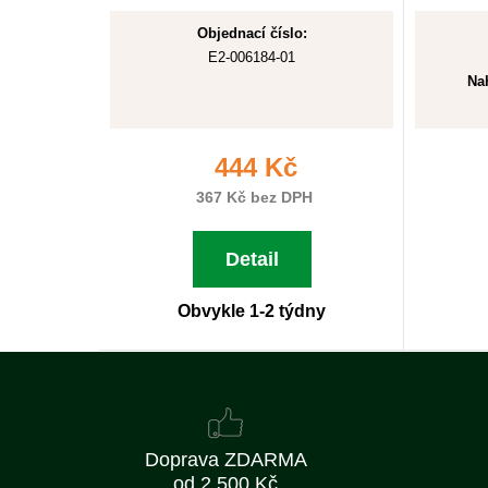
Objednací číslo:
E2-006184-01
Nah
444 Kč
367 Kč bez DPH
Detail
Obvykle 1-2 týdny
Doprava ZDARMA
od 2 500 Kč