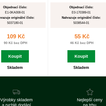
Objednací číslo:
Objednací číslo:
E1-0KA008-01
E0-170389-01
razuje originální číslo:
Nahrazuje originální číslo:
5037180-01
5038544-01
109 Kč
55 Kč
90 Kč bez DPH
46 Kč bez DPH
Koupit
Koupit
Skladem
Skladem
Výrobky skladem
Nejlepší ceny
a rychlé dodání
na trhu