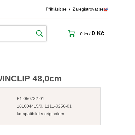
Přihlásit se
/
Zaregistrovat se
0 Kč
0 ks
/
WINCLIP 48,0cm
E1-050732-01
181004415/0, 1111-9256-01
kompatibilní s originálem