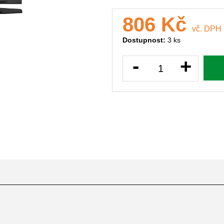
806 Kč
vč. DPH
Dostupnost:
3 ks
-
+