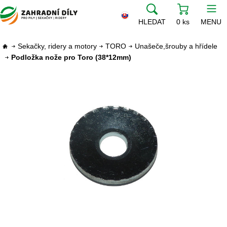
HLEDAT
0 ks
MENU
Sekačky, ridery a motory
TORO
Unašeče,šrouby a hřídele
Podložka nože pro Toro (38*12mm)