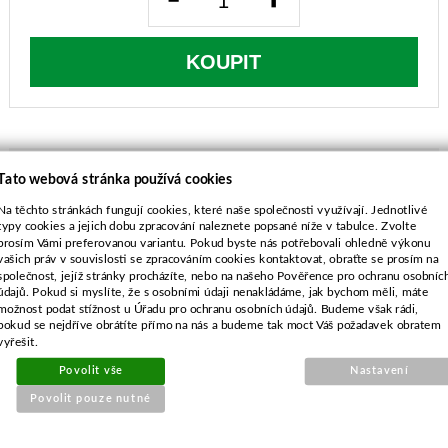
KOUPIT
Tato webová stránka používá cookies
Na těchto stránkách fungují cookies, které naše společnosti využívají. Jednotlivé
POPIS ZBOŽÍ
typy cookies a jejich dobu zpracování naleznete popsané níže v tabulce. Zvolte
prosím Vámi preferovanou variantu. Pokud byste nás potřebovali ohledně výkonu
Vnější průměr - 38,0 mm
vašich práv v souvislosti se zpracováním cookies kontaktovat, obraťte se prosím na
Vnitřní průměr - 11,7 mm
společnost, jejíž stránky procházíte, nebo na našeho Pověřence pro ochranu osobníc
údajů. Pokud si myslíte, že s osobními údaji nenakládáme, jak bychom měli, máte
Tlouštka - 2,4 mm
možnost podat stížnost u Úřadu pro ochranu osobních údajů. Budeme však rádi,
pokud se nejdříve obrátíte přímo na nás a budeme tak moct Váš požadavek obratem
vyřešit.
Povolit vše
Nastavení
Povolit pouze nutné
SOUVISEJÍCÍ PRODUKTY