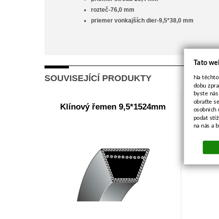
rozteč-76,0 mm
priemer vonkajších dier-9,5*38,0 mm
Tato we
SOUVISEJÍCÍ PRODUKTY
Na těchto
dobu zpra
byste nás
obraťte s
Klínový řemen 9,5*1524mm
Filtr v
osobních 
podat stí
na nás a 