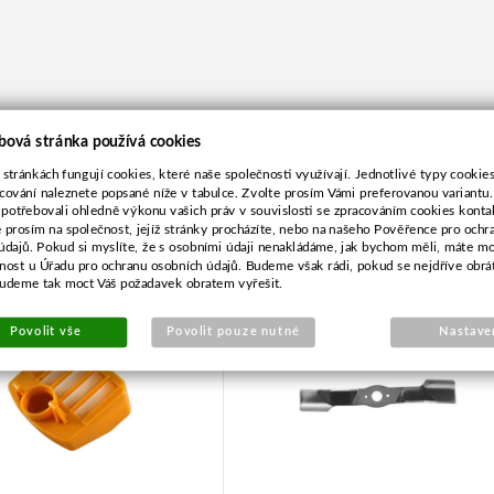
bová stránka používá cookies
 stránkách fungují cookies, které naše společnosti využívají. Jednotlivé typy cookies 
cování naleznete popsané níže v tabulce. Zvolte prosím Vámi preferovanou variantu
 potřebovali ohledně výkonu vašich práv v souvislosti se zpracováním cookies konta
e prosím na společnost, jejíž stránky procházíte, nebo na našeho Pověřence pro ochr
zduchový pro Husqvarna
Nůž pro Viking MB3R-47,8
údajů. Pokud si myslíte, že s osobními údaji nenakládáme, jak bychom měli, máte m
340,345
žnost u Úřadu pro ochranu osobních údajů. Budeme však rádi, pokud se nejdříve obrá
budeme tak moct Váš požadavek obratem vyřešit.
Povolit vše
Povolit pouze nutné
Nastave