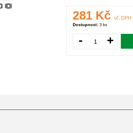
281 Kč
vč. DPH
Dostupnost:
3 ks
-
+