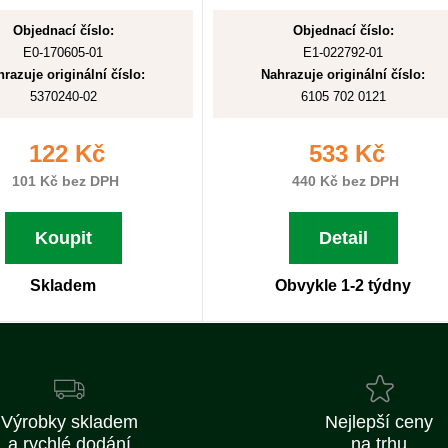
Objednací číslo:
Objednací číslo:
E0-170605-01
E1-022792-01
razuje originální číslo:
Nahrazuje originální číslo:
5370240-02
6105 702 0121
122 Kč
533 Kč
101 Kč bez DPH
440 Kč bez DPH
Koupit
Detail
Skladem
Obvykle 1-2 týdny
Výrobky skladem
Nejlepší ceny
a rychlé dodání
na trhu