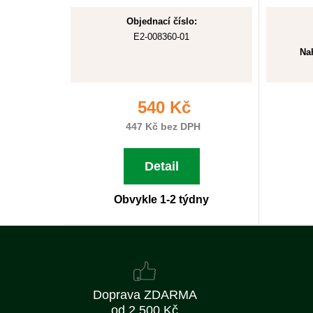
Objednací číslo:
E2-008360-01
Nah
540 Kč
447 Kč bez DPH
Detail
Obvykle 1-2 týdny
Doprava ZDARMA
od 2 500 Kč