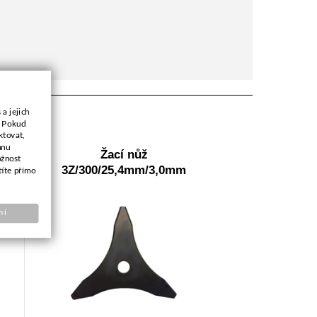
a jejich
. Pokud
ktovat,
anu
cm
Žací nůž
ožnost
3Z/300/25,4mm/3,0mm
títe přímo
ní