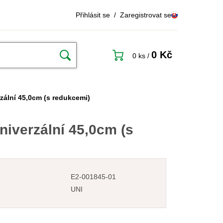
Přihlásit se
/
Zaregistrovat se
0 Kč
0 ks
/
zální 45,0cm (s redukcemi)
niverzální 45,0cm (s
E2-001845-01
UNI