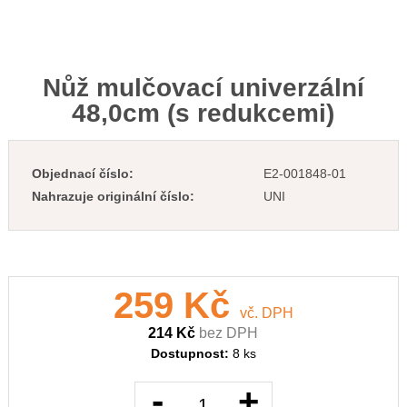
Nůž mulčovací univerzální
48,0cm (s redukcemi)
Objednací číslo:
E2-001848-01
Nahrazuje originální číslo:
UNI
259 Kč
vč. DPH
214 Kč
bez DPH
Dostupnost:
8 ks
-
+