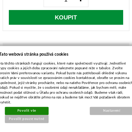
KOUPIT
Tato webová stránka používá cookies
POPIS ZBOŽÍ
Na těchto stránkách fungují cookies, které naše společnosti využívají. Jednotlivé
typy cookies a jejich dobu zpracování naleznete popsané níže v tabulce. Zvolte
prosím Vámi preferovanou variantu. Pokud byste nás potřebovali ohledně výkonu
délka-480 mm
vašich práv v souvislosti se zpracováním cookies kontaktovat, obraťte se prosím na
průměr středu-25,4 mm
společnost, jejíž stránky procházíte, nebo na našeho Pověřence pro ochranu osobníc
rozteč-76,0 mm
údajů. Pokud si myslíte, že s osobními údaji nenakládáme, jak bychom měli, máte
možnost podat stížnost u Úřadu pro ochranu osobních údajů. Budeme však rádi,
průměr vnějších děr-9,5*38,0 mm
pokud se nejdříve obrátíte přímo na nás a budeme tak moct Váš požadavek obratem
vyřešit.
Povolit vše
Nastavení
Povolit pouze nutné
SOUVISEJÍCÍ PRODUKTY