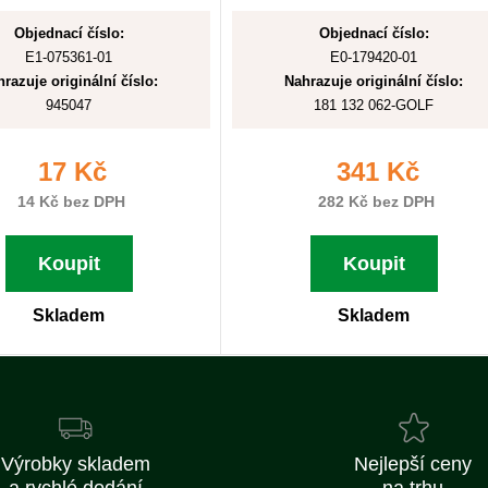
Objednací číslo:
Objednací číslo:
E1-075361-01
E0-179420-01
razuje originální číslo:
Nahrazuje originální číslo:
945047
181 132 062-GOLF
17 Kč
341 Kč
14 Kč bez DPH
282 Kč bez DPH
Koupit
Koupit
Skladem
Skladem
Výrobky skladem
Nejlepší ceny