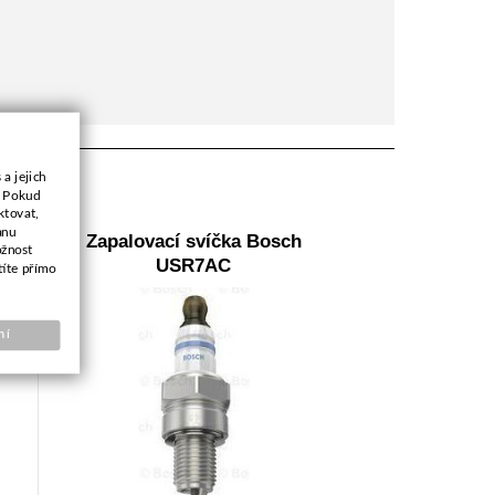
a jejich
. Pokud
ktovat,
anu
mm
Zapalovací svíčka Bosch
ožnost
USR7AC
títe přímo
ní