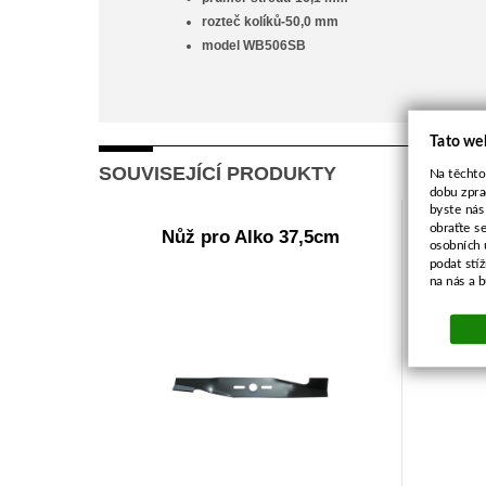
rozteč kolíků-50,0 mm
model WB506SB
Tato we
SOUVISEJÍCÍ PRODUKTY
Na těchto
dobu zpra
byste nás
obraťte s
Nůž pro Alko 37,5cm
Těsn
osobních 
podat stí
na nás a 