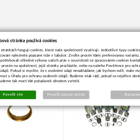
bová stránka používá cookies
 stránkách fungují cookies, které naše společnosti využívají. Jednotlivé typy cookies 
cování naleznete popsané níže v tabulce. Zvolte prosím Vámi preferovanou variantu
 potřebovali ohledně výkonu vašich práv v souvislosti se zpracováním cookies konta
e prosím na společnost, jejíž stránky procházíte, nebo na našeho Pověřence pro ochr
ící kroužek sání pro
Píst pro Dolmar PS5000/45
údajů. Pokud si myslíte, že s osobními údaji nenakládáme, jak bychom měli, máte m
Hecht
žnost u Úřadu pro ochranu osobních údajů. Budeme však rádi, pokud se nejdříve obrá
budeme tak moct Váš požadavek obratem vyřešit.
Povolit vše
Povolit pouze nutné
Nastave