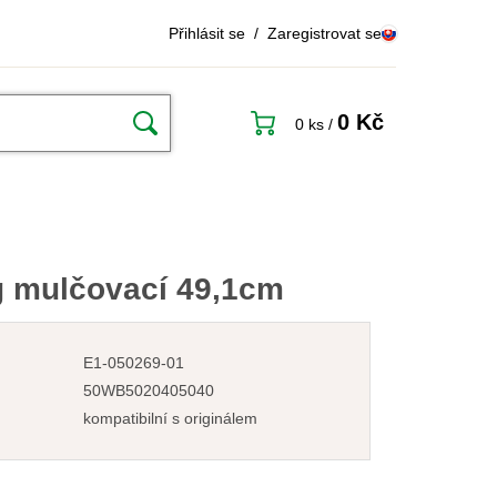
Přihlásit se
/
Zaregistrovat se
0 Kč
0 ks
/
g mulčovací 49,1cm
E1-050269-01
50WB5020405040
kompatibilní s originálem