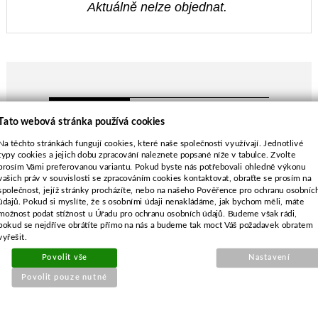
Aktuálně nelze objednat.
POPIS ZBOŽÍ
Tato webová stránka používá cookies
délka-485 mm
Na těchto stránkách fungují cookies, které naše společnosti využívají. Jednotlivé
průměr středu 10,2 mm
typy cookies a jejich dobu zpracování naleznete popsané níže v tabulce. Zvolte
prosím Vámi preferovanou variantu. Pokud byste nás potřebovali ohledně výkonu
Countax A20-50
vašich práv v souvislosti se zpracováním cookies kontaktovat, obraťte se prosím na
Westwood D20-50, T1800
společnost, jejíž stránky procházíte, nebo na našeho Pověřence pro ochranu osobníc
údajů. Pokud si myslíte, že s osobními údaji nenakládáme, jak bychom měli, máte
možnost podat stížnost u Úřadu pro ochranu osobních údajů. Budeme však rádi,
pokud se nejdříve obrátíte přímo na nás a budeme tak moct Váš požadavek obratem
vyřešit.
Povolit vše
Nastavení
SOUVISEJÍCÍ PRODUKTY
Povolit pouze nutné
Baterie 12V-12Ah SLA