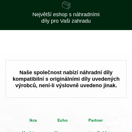
Největší eshop s náhradními
díly pro Vaši zahradu
Naše společnost nabízí náhradní díly
kompatibilní s originálními díly uvedených
výrobců, není-li výslovně uvedeno jinak.
Ikra
Echo
Partner