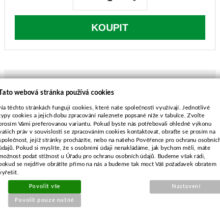
KOUPIT
Tato webová stránka používá cookies
POPIS ZBOŽÍ
Na těchto stránkách fungují cookies, které naše společnosti využívají. Jednotlivé
typy cookies a jejich dobu zpracování naleznete popsané níže v tabulce. Zvolte
Alko 4.2 P-S EASY, 42P
prosím Vámi preferovanou variantu. Pokud byste nás potřebovali ohledně výkonu
vašich práv v souvislosti se zpracováním cookies kontaktovat, obraťte se prosím na
délka-406,0 mm
společnost, jejíž stránky procházíte, nebo na našeho Pověřence pro ochranu osobníc
průměr středu-10,3 mm
údajů. Pokud si myslíte, že s osobními údaji nenakládáme, jak bychom měli, máte
rozteč-52,0 mm
možnost podat stížnost u Úřadu pro ochranu osobních údajů. Budeme však rádi,
pokud se nejdříve obrátíte přímo na nás a budeme tak moct Váš požadavek obratem
průměr vnějších děr-10,4 mm
vyřešit.
Povolit vše
Nastavení
Povolit pouze nutné