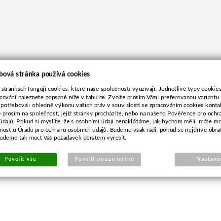
bová stránka používá cookies
 stránkách fungují cookies, které naše společnosti využívají. Jednotlivé typy cookies 
cování naleznete popsané níže v tabulce. Zvolte prosím Vámi preferovanou variantu
 potřebovali ohledně výkonu vašich práv v souvislosti se zpracováním cookies konta
e prosím na společnost, jejíž stránky procházíte, nebo na našeho Pověřence pro ochr
údajů. Pokud si myslíte, že s osobními údaji nenakládáme, jak bychom měli, máte m
žnost u Úřadu pro ochranu osobních údajů. Budeme však rádi, pokud se nejdříve obrá
budeme tak moct Váš požadavek obratem vyřešit.
Povolit vše
Povolit pouze nutné
Nastave