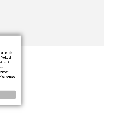
a jejich
. Pokud
ktovat,
anu
ožnost
títe přímo
ní