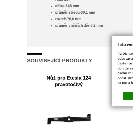
délka-648 mm
průměr středu-30,1 mm
rozteč-76,0 mm
průměr vnějších děr-5,2 mm
Tato we
Na těchto
dobu zpra
SOUVISEJÍCÍ PRODUKTY
byste nás
obraťte s
osobních 
Nůž pro Etesia 124
podat stí
na nás a 
pravotočivý