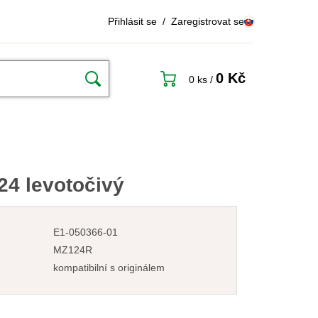
Přihlásit se
/
Zaregistrovat se
0 Kč
0 ks
/
24 levotočivý
E1-050366-01
MZ124R
kompatibilní s originálem