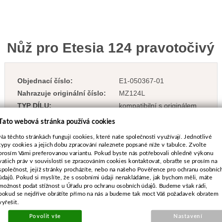
Nůž pro Etesia 124 pravotočivý
Objednací číslo:
E1-050367-01
Nahrazuje originální číslo:
MZ124L
TYP DÍLU:
kompatibilní s originálem
Tato webová stránka používá cookies
Na těchto stránkách fungují cookies, které naše společnosti využívají. Jednotlivé
typy cookies a jejich dobu zpracování naleznete popsané níže v tabulce. Zvolte
prosím Vámi preferovanou variantu. Pokud byste nás potřebovali ohledně výkonu
820 Kč
vašich práv v souvislosti se zpracováním cookies kontaktovat, obraťte se prosím na
vč. DPH
společnost, jejíž stránky procházíte, nebo na našeho Pověřence pro ochranu osobníc
údajů. Pokud si myslíte, že s osobními údaji nenakládáme, jak bychom měli, máte
678 Kč
bez DPH
možnost podat stížnost u Úřadu pro ochranu osobních údajů. Budeme však rádi,
Dostupnost:
Více než 10 kusů
pokud se nejdříve obrátíte přímo na nás a budeme tak moct Váš požadavek obratem
vyřešit.
-
+
Povolit vše
Nastavení