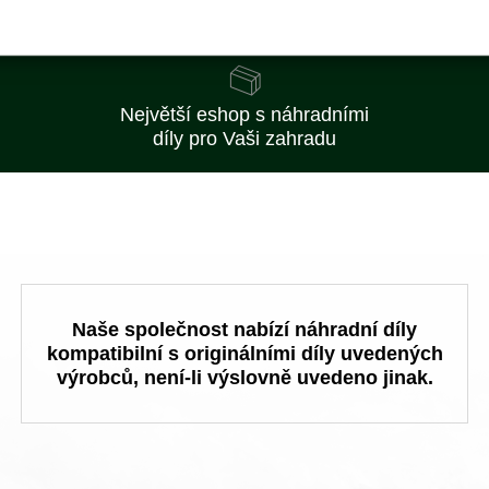
Nejlepší ceny
na trhu
Největší eshop s náhradními
díly pro Vaši zahradu
Naše společnost nabízí náhradní díly
kompatibilní s originálními díly uvedených
výrobců, není-li výslovně uvedeno jinak.