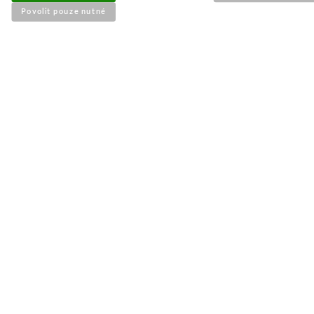
Povolit pouze nutné
KOUPIT
POPIS ZBOŽÍ
sečení 124 cm
High-Lift
délka-648 mm
průměr středu-30,1 mm
rozteč-76,0 mm
průměr vnějších děr-5,2 mm