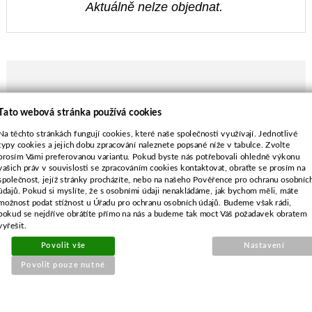
Aktuálně nelze objednat.
POPIS ZBOŽÍ
Tato webová stránka používá cookies
Na těchto stránkách fungují cookies, které naše společnosti využívají. Jednotlivé
Rozměr - M8
typy cookies a jejich dobu zpracování naleznete popsané níže v tabulce. Zvolte
Délka - 38,0 mm
prosím Vámi preferovanou variantu. Pokud byste nás potřebovali ohledně výkonu
vašich práv v souvislosti se zpracováním cookies kontaktovat, obraťte se prosím na
společnost, jejíž stránky procházíte, nebo na našeho Pověřence pro ochranu osobníc
údajů. Pokud si myslíte, že s osobními údaji nenakládáme, jak bychom měli, máte
možnost podat stížnost u Úřadu pro ochranu osobních údajů. Budeme však rádi,
pokud se nejdříve obrátíte přímo na nás a budeme tak moct Váš požadavek obratem
vyřešit.
SOUVISEJÍCÍ PRODUKTY
Povolit vše
Nastavení
Povolit pouze nutné
Těsnění víka ventilů pro
Briggs