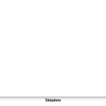
Objednací číslo:
E0-178403-01
Nahrazuje originální číslo:
5037040-01
47 Kč
39 Kč bez DPH
Koupit
Skladem