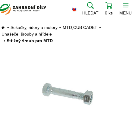
HLEDAT
0 ks
MENU
Sekačky, ridery a motory
MTD,CUB CADET
Unašeče, šrouby a hřídele
Střižný šroub pro MTD