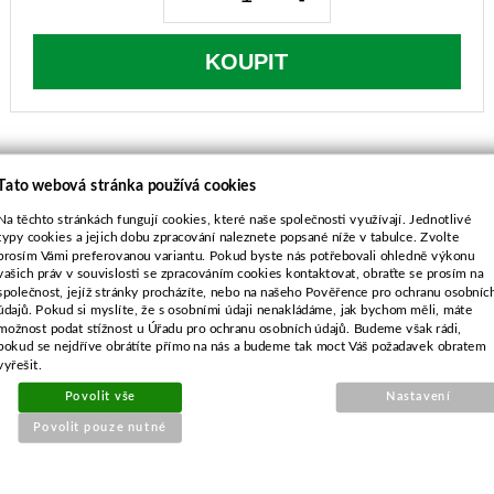
KOUPIT
Tato webová stránka používá cookies
Na těchto stránkách fungují cookies, které naše společnosti využívají. Jednotlivé
POPIS ZBOŽÍ
typy cookies a jejich dobu zpracování naleznete popsané níže v tabulce. Zvolte
prosím Vámi preferovanou variantu. Pokud byste nás potřebovali ohledně výkonu
pro sněhové frézy MTD
vašich práv v souvislosti se zpracováním cookies kontaktovat, obraťte se prosím na
společnost, jejíž stránky procházíte, nebo na našeho Pověřence pro ochranu osobníc
údajů. Pokud si myslíte, že s osobními údaji nenakládáme, jak bychom měli, máte
možnost podat stížnost u Úřadu pro ochranu osobních údajů. Budeme však rádi,
pokud se nejdříve obrátíte přímo na nás a budeme tak moct Váš požadavek obratem
vyřešit.
Povolit vše
Nastavení
SOUVISEJÍCÍ PRODUKTY
Povolit pouze nutné
Těsnění válce pro Hecht