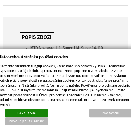
POPIS ZBOŽÍ
MTD Novotrac 111, Super 114, Super 14-110
Greenbrier Mdl 704
Tato webová stránka používá cookies
Hechinger Mdl 669, Lawnflite Mdl 669-132,
Na těchto stránkách fungují cookies, které naše společnosti využívají. Jednotlivé
Lawnflite Mdl 669-192
typy cookies a jejich dobu zpracování naleznete popsané níže v tabulce. Zvolte
Lawnflite Mdl 704-132, Lawnflite Mdl 704-327
prosím Vámi preferovanou variantu. Pokud byste nás potřebovali ohledně výkonu
Lawnflite Mdl 714-132, Lawnflite Mdl 714-192,
vašich práv v souvislosti se zpracováním cookies kontaktovat, obraťte se prosím na
společnost, jejíž stránky procházíte, nebo na našeho Pověřence pro ochranu osobníc
Power Tech Mdl 714
údajů. Pokud si myslíte, že s osobními údaji nenakládáme, jak bychom měli, máte
Ranch King Mdl 669, Ranch King Mdl 704
možnost podat stížnost u Úřadu pro ochranu osobních údajů. Budeme však rádi,
délka-163 mm
pokud se nejdříve obrátíte přímo na nás a budeme tak moct Váš požadavek obratem
vyřešit.
průměr středu-10,0 mm
Povolit vše
Nastavení
Povolit pouze nutné