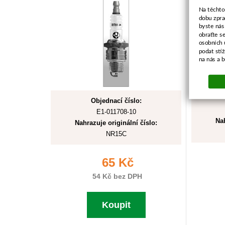
Na těchto
dobu zpra
byste nás
obraťte s
osobních 
podat stí
na nás a 
Objednací číslo:
E1-011708-10
Nah
Nahrazuje originální číslo:
NR15C
65 Kč
54 Kč bez DPH
Koupit