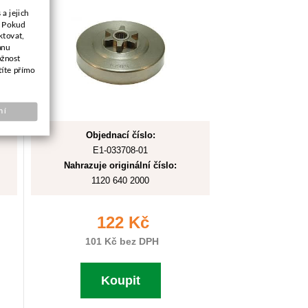
a jejich
. Pokud
ktovat,
anu
ožnost
títe přímo
ní
Objednací číslo:
E1-033708-01
Nahrazuje originální číslo:
1120 640 2000
122 Kč
101 Kč bez DPH
Koupit