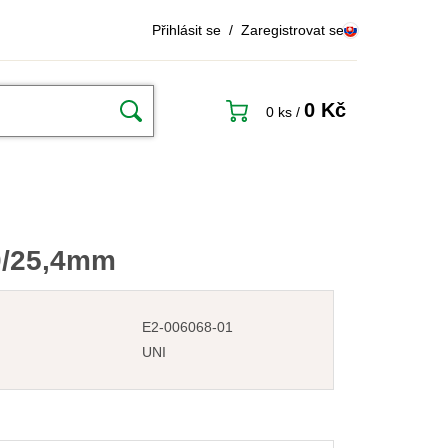
Přihlásit se
/
Zaregistrovat se
0 Kč
0 ks
/
0/25,4mm
E2-006068-01
UNI