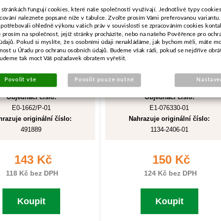
 stránkách fungují cookies, které naše společnosti využívají. Jednotlivé typy cookies 
cování naleznete popsané níže v tabulce. Zvolte prosím Vámi preferovanou variantu
 potřebovali ohledně výkonu vašich práv v souvislosti se zpracováním cookies konta
e prosím na společnost, jejíž stránky procházíte, nebo na našeho Pověřence pro ochr
údajů. Pokud si myslíte, že s osobními údaji nenakládáme, jak bychom měli, máte m
žnost u Úřadu pro ochranu osobních údajů. Budeme však rádi, pokud se nejdříve obrá
budeme tak moct Váš požadavek obratem vyřešit.
Povolit vše
Povolit pouze nutné
Nastave
Objednací číslo:
Objednací číslo:
E0-1662/P-01
E1-076330-01
razuje originální číslo:
Nahrazuje originální číslo:
491889
1134-2406-01
143 Kč
150 Kč
118 Kč bez DPH
124 Kč bez DPH
Koupit
Koupit