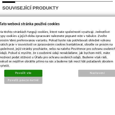
SOUVISEJÍCÍ PRODUKTY
Nůž univerzál 50,0cm (bez
Tato webová stránka používá cookies
redukcí)
Na těchto stránkách fungují cookies, které naše společnosti využívají. Jednotlivé
typy cookies a jejich dobu zpracování naleznete popsané níže v tabulce. Zvolte
prosím Vámi preferovanou variantu. Pokud byste nás potřebovali ohledně výkonu
vašich práv v souvislosti se zpracováním cookies kontaktovat, obraťte se prosím na
společnost, jejíž stránky procházíte, nebo na našeho Pověřence pro ochranu osobníc
údajů. Pokud si myslíte, že s osobními údaji nenakládáme, jak bychom měli, máte
možnost podat stížnost u Úřadu pro ochranu osobních údajů. Budeme však rádi,
pokud se nejdříve obrátíte přímo na nás a budeme tak moct Váš požadavek obratem
vyřešit.
Povolit vše
Nastavení
Povolit pouze nutné
Objednací číslo:
E2-001650-01
Nahrazuje originální číslo:
UNI