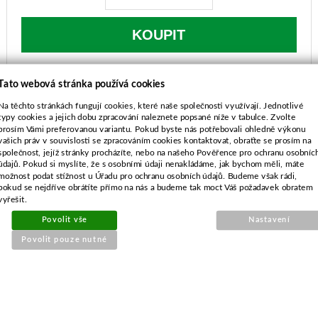
KOUPIT
Tato webová stránka používá cookies
SOUVISEJÍCÍ PRODUKTY
Na těchto stránkách fungují cookies, které naše společnosti využívají. Jednotlivé
typy cookies a jejich dobu zpracování naleznete popsané níže v tabulce. Zvolte
prosím Vámi preferovanou variantu. Pokud byste nás potřebovali ohledně výkonu
Válec+píst pro Stihl 08,TS350-
vašich práv v souvislosti se zpracováním cookies kontaktovat, obraťte se prosím na
společnost, jejíž stránky procházíte, nebo na našeho Pověřence pro ochranu osobníc
47mm
údajů. Pokud si myslíte, že s osobními údaji nenakládáme, jak bychom měli, máte
možnost podat stížnost u Úřadu pro ochranu osobních údajů. Budeme však rádi,
pokud se nejdříve obrátíte přímo na nás a budeme tak moct Váš požadavek obratem
vyřešit.
Povolit vše
Nastavení
Povolit pouze nutné