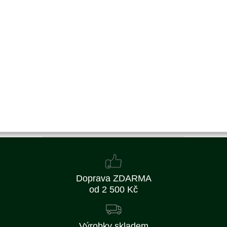
E2-007046-01
Nahrazuje originální číslo:
27897, 2961.0018
40 Kč
33 Kč bez DPH
Koupit
Skladem
Doprava ZDARMA
od 2 500 Kč
Výrobky skladem