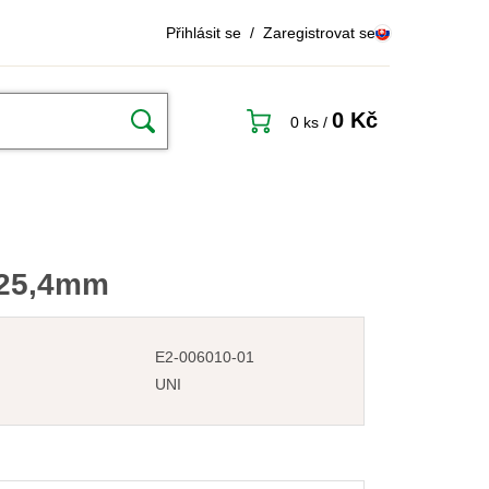
Přihlásit se
/
Zaregistrovat se
0 Kč
0 ks
/
/25,4mm
E2-006010-01
UNI