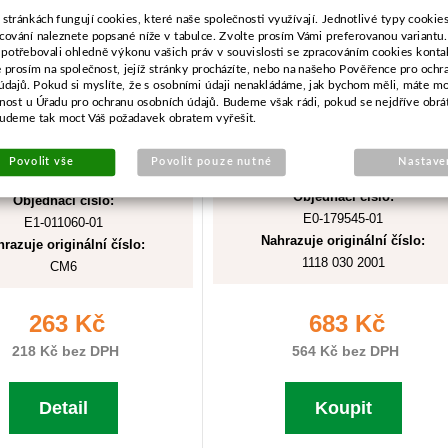
 stránkách fungují cookies, které naše společnosti využívají. Jednotlivé typy cookies 
cování naleznete popsané níže v tabulce. Zvolte prosím Vámi preferovanou variantu
 potřebovali ohledně výkonu vašich práv v souvislosti se zpracováním cookies konta
e prosím na společnost, jejíž stránky procházíte, nebo na našeho Pověřence pro ochr
údajů. Pokud si myslíte, že s osobními údaji nenakládáme, jak bychom měli, máte m
žnost u Úřadu pro ochranu osobních údajů. Budeme však rádi, pokud se nejdříve obrá
budeme tak moct Váš požadavek obratem vyřešit.
Povolit vše
Povolit pouze nutné
Nastave
Objednací číslo:
Objednací číslo:
E0-179545-01
E1-011060-01
Nahrazuje originální číslo:
razuje originální číslo:
1118 030 2001
CM6
263 Kč
683 Kč
218 Kč bez DPH
564 Kč bez DPH
Detail
Koupit