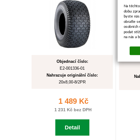
Na těchto
dobu zpra
byste nás
obraťte s
osobních 
podat stí
na nás a 
Objednací číslo:
E2-001336-01
Nahrazuje originální číslo:
Nah
20x8,00-8/2PR
1 489 Kč
1 231 Kč bez DPH
Detail