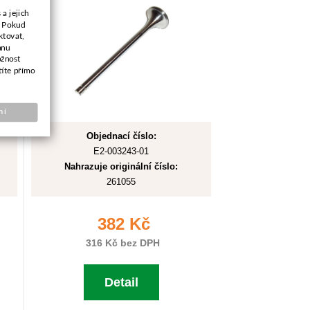
a jejich
. Pokud
ktovat,
anu
ožnost
títe přímo
ní
Objednací číslo:
E2-003243-01
Nahrazuje originální číslo:
261055
382 Kč
316 Kč bez DPH
Detail