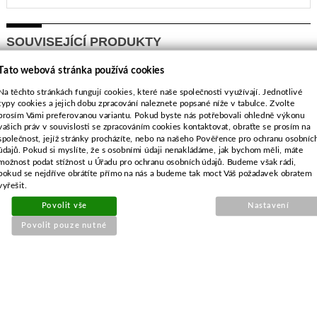
SOUVISEJÍCÍ PRODUKTY
Tato webová stránka používá cookies
Klínový řemen MTD
Na těchto stránkách fungují cookies, které naše společnosti využívají. Jednotlivé
15,8*1270mm
typy cookies a jejich dobu zpracování naleznete popsané níže v tabulce. Zvolte
prosím Vámi preferovanou variantu. Pokud byste nás potřebovali ohledně výkonu
vašich práv v souvislosti se zpracováním cookies kontaktovat, obraťte se prosím na
společnost, jejíž stránky procházíte, nebo na našeho Pověřence pro ochranu osobníc
údajů. Pokud si myslíte, že s osobními údaji nenakládáme, jak bychom měli, máte
možnost podat stížnost u Úřadu pro ochranu osobních údajů. Budeme však rádi,
pokud se nejdříve obrátíte přímo na nás a budeme tak moct Váš požadavek obratem
vyřešit.
Povolit vše
Nastavení
Povolit pouze nutné
Objednací číslo:
E2-008550-01
Nahrazuje originální číslo:
754-0445