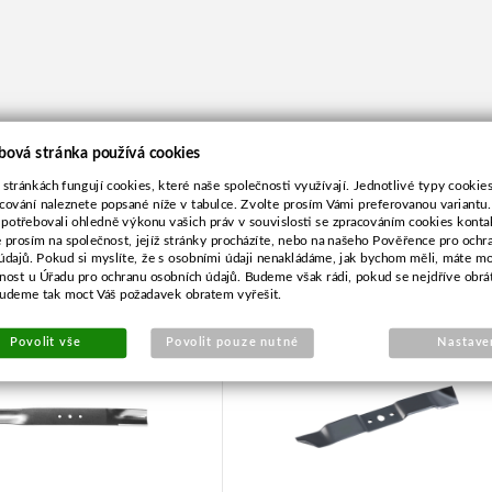
bová stránka používá cookies
 stránkách fungují cookies, které naše společnosti využívají. Jednotlivé typy cookies 
cování naleznete popsané níže v tabulce. Zvolte prosím Vámi preferovanou variantu
 potřebovali ohledně výkonu vašich práv v souvislosti se zpracováním cookies konta
e prosím na společnost, jejíž stránky procházíte, nebo na našeho Pověřence pro ochr
údajů. Pokud si myslíte, že s osobními údaji nenakládáme, jak bychom měli, máte m
ž pro Alko 51,0cm
Nůž pro Alko COMFORT
žnost u Úřadu pro ochranu osobních údajů. Budeme však rádi, pokud se nejdříve obrá
46,0cm
budeme tak moct Váš požadavek obratem vyřešit.
Povolit vše
Povolit pouze nutné
Nastave