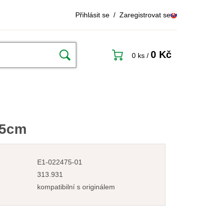
Přihlásit se
/
Zaregistrovat se
0 Kč
0 ks
/
,5cm
E1-022475-01
313.931
kompatibilní s originálem