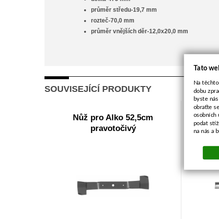
průměr středu-19,7 mm
rozteč-70,0 mm
průměr vnějších děr-12,0x20,0 mm
Tato we
Na těchto
SOUVISEJÍCÍ PRODUKTY
dobu zpra
byste nás
obraťte s
osobních 
Nůž pro Alko 52,5cm
Nů
podat stí
pravotočivý
na nás a 