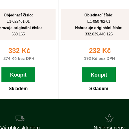
Objednací číslo:
Objednací číslo:
E1-022461-01
E1-050792-01
razuje originální číslo:
Nahrazuje originální číslo:
530.165
332.039,440.125
332 Kč
232 Kč
274 Kč bez DPH
192 Kč bez DPH
Koupit
Koupit
Skladem
Skladem
Výrobky skladem
Nejlepší ceny