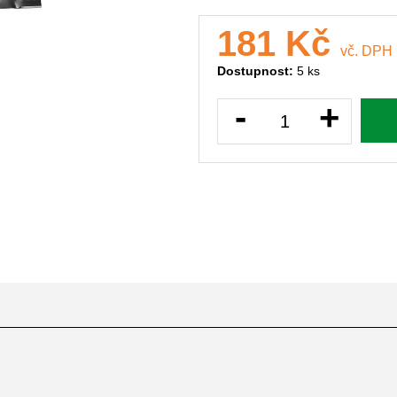
181 Kč
vč. DPH
Dostupnost:
5 ks
-
+