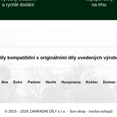
a rychlé dodání
na trhu
ly kompatibilní s originálními díly uvedených výrob
Ikra
Echo
Partner
Hecht
Husqvarna
Kohler
Dolmar
© 2015 - 2026 ZAHRADNÍ DÍLY s.r.o. -
Sun-shop
-
tvorba eshopů