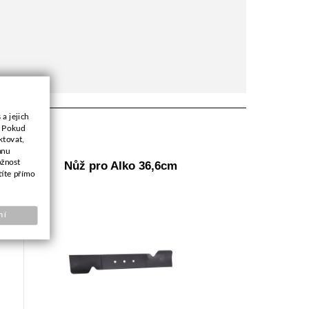
a jejich
. Pokud
ktovat,
anu
ožnost
Nůž pro Alko 36,6cm
títe přímo
ní