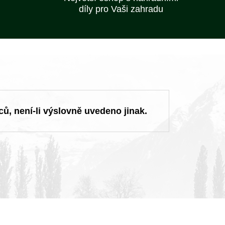
díly pro Vaši zahradu
ců, není-li výslovně uvedeno jinak.