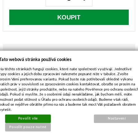
KOUPIT
Tato webová stránka používá cookies
POPIS ZBOŽÍ
Na těchto stránkách fungují cookies, které naše společnosti využívají. Jednotlivé
typy cookies a jejich dobu zpracování naleznete popsané níže v tabulce. Zvolte
Alko Classic 38E, 3.8E, KOBER 38H, 40B,
prosím Vámi preferovanou variantu. Pokud byste nás potřebovali ohledně výkonu
BEM1301
vašich práv v souvislosti se zpracováním cookies kontaktovat, obraťte se prosím na
společnost, jejíž stránky procházíte, nebo na našeho Pověřence pro ochranu osobníc
délka-375 mm
údajů. Pokud si myslíte, že s osobními údaji nenakládáme, jak bychom měli, máte
průměr středu-19,7 mm
možnost podat stížnost u Úřadu pro ochranu osobních údajů. Budeme však rádi,
rozteč-38,0 - 92,0 mm
pokud se nejdříve obrátíte přímo na nás a budeme tak moct Váš požadavek obratem
vyřešit.
průměr vnějších děr-7,4 mm
Povolit vše
Nastavení
Povolit pouze nutné