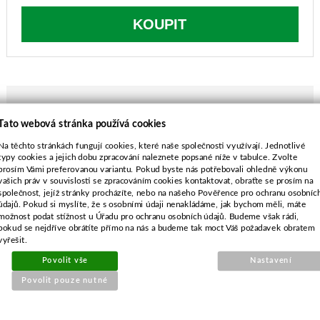
KOUPIT
Tato webová stránka používá cookies
POPIS ZBOŽÍ
Na těchto stránkách fungují cookies, které naše společnosti využívají. Jednotlivé
typy cookies a jejich dobu zpracování naleznete popsané níže v tabulce. Zvolte
délka / vnější průměr-70 mm
prosím Vámi preferovanou variantu. Pokud byste nás potřebovali ohledně výkonu
šířka / vnitřní průměr-38 mm
vašich práv v souvislosti se zpracováním cookies kontaktovat, obraťte se prosím na
výška-75 mm
společnost, jejíž stránky procházíte, nebo na našeho Pověřence pro ochranu osobníc
údajů. Pokud si myslíte, že s osobními údaji nenakládáme, jak bychom měli, máte
možnost podat stížnost u Úřadu pro ochranu osobních údajů. Budeme však rádi,
pokud se nejdříve obrátíte přímo na nás a budeme tak moct Váš požadavek obratem
vyřešit.
Povolit vše
Nastavení
SOUVISEJÍCÍ PRODUKTY
Povolit pouze nutné
Kryt startování pro Husqvarna