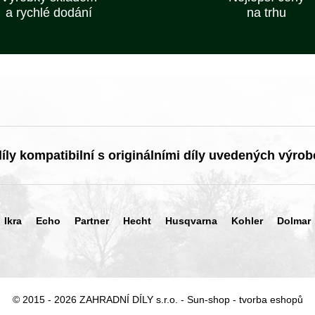
a rychlé dodání
na trhu
ly kompatibilní s originálními díly uvedených výrob
Ikra
Echo
Partner
Hecht
Husqvarna
Kohler
Dolmar
© 2015 - 2026 ZAHRADNÍ DÍLY s.r.o. -
Sun-shop
-
tvorba eshopů