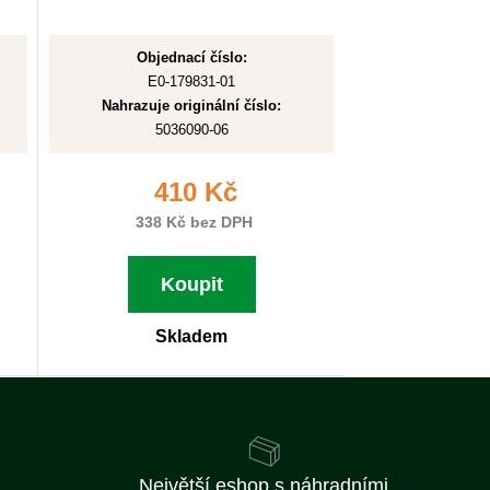
Objednací číslo:
E0-179831-01
Nahrazuje originální číslo:
5036090-06
410 Kč
338 Kč bez DPH
Koupit
Skladem
Největší eshop s náhradními