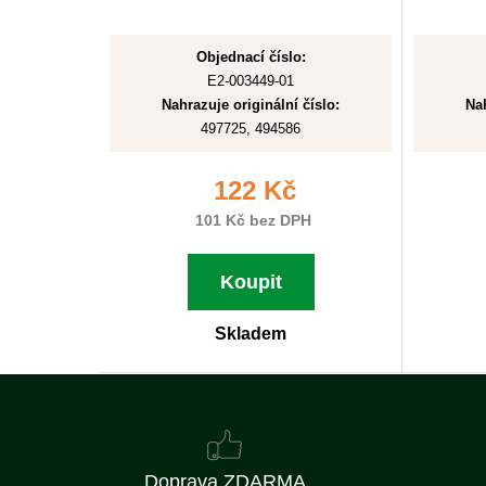
Objednací číslo:
E2-003449-01
Nahrazuje originální číslo:
Nah
497725, 494586
122 Kč
101 Kč bez DPH
Koupit
Skladem
Doprava ZDARMA