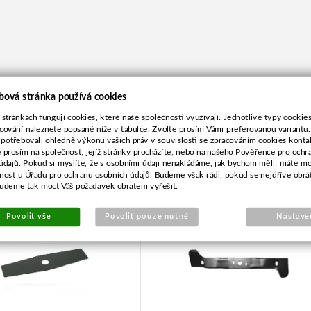
bová stránka používá cookies
 stránkách fungují cookies, které naše společnosti využívají. Jednotlivé typy cookies 
cování naleznete popsané níže v tabulce. Zvolte prosím Vámi preferovanou variantu
 potřebovali ohledně výkonu vašich práv v souvislosti se zpracováním cookies konta
e prosím na společnost, jejíž stránky procházíte, nebo na našeho Pověřence pro ochr
údajů. Pokud si myslíte, že s osobními údaji nenakládáme, jak bychom měli, máte m
í nůž 2Z/230/25,4mm
Nůž pro Husqvarna 53,7c
žnost u Úřadu pro ochranu osobních údajů. Budeme však rádi, pokud se nejdříve obrá
levotočivý
budeme tak moct Váš požadavek obratem vyřešit.
Povolit vše
Povolit pouze nutné
Nastave