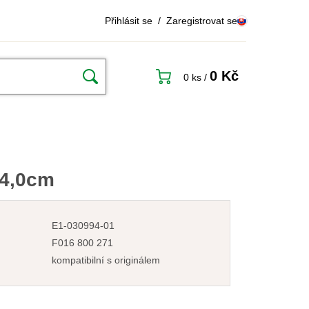
Přihlásit se
/
Zaregistrovat se
0 Kč
0 ks
/
34,0cm
E1-030994-01
F016 800 271
kompatibilní s originálem