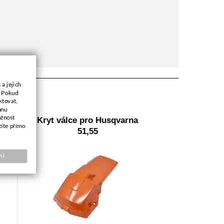
a jejich
. Pokud
ktovat,
anu
ožnost
m
Kryt válce pro Husqvarna
títe přímo
51,55
ní