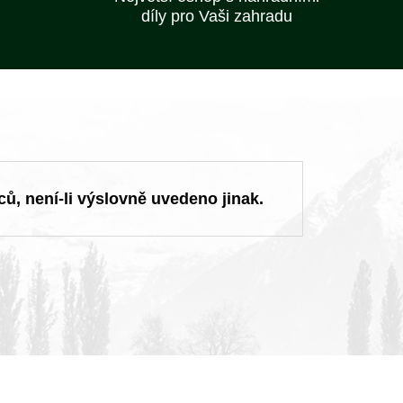
díly pro Vaši zahradu
ců, není-li výslovně uvedeno jinak.