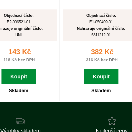
Objednací číslo:
Objednací číslo:
E2-006521-01
E1-050409-01
razuje originální číslo:
Nahrazuje originální číslo:
UNI
5811212-01
143 Kč
382 Kč
118 Kč bez DPH
316 Kč bez DPH
Koupit
Koupit
Skladem
Skladem
Výrobky skladem
Nejlepší ceny