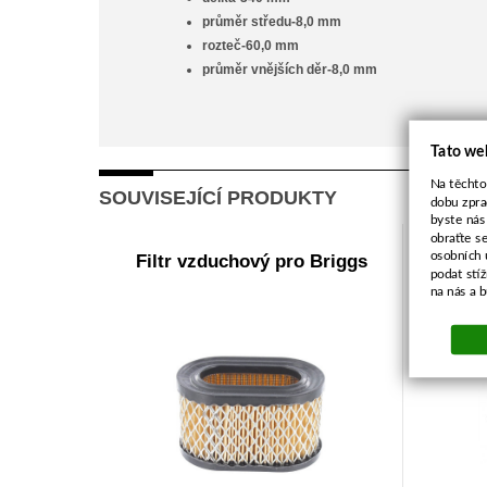
průměr středu-8,0 mm
rozteč-60,0 mm
průměr vnějších děr-8,0 mm
Tato we
Na těchto
SOUVISEJÍCÍ PRODUKTY
dobu zpra
byste nás
obraťte s
osobních 
Filtr vzduchový pro Briggs
Žac
podat stí
na nás a 