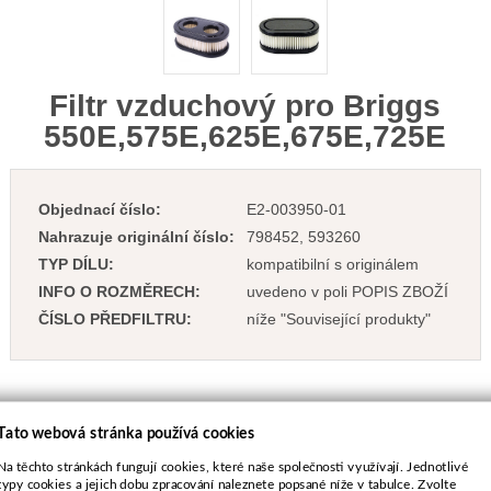
Filtr vzduchový pro Briggs
550E,575E,625E,675E,725E
Objednací číslo:
E2-003950-01
Nahrazuje originální číslo:
798452, 593260
TYP DÍLU:
kompatibilní s originálem
INFO O ROZMĚRECH:
uvedeno v poli POPIS ZBOŽÍ
ČÍSLO PŘEDFILTRU:
níže "Související produkty"
Tato webová stránka používá cookies
68 Kč
vč. DPH
Na těchto stránkách fungují cookies, které naše společnosti využívají. Jednotlivé
56 Kč
bez DPH
typy cookies a jejich dobu zpracování naleznete popsané níže v tabulce. Zvolte