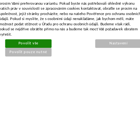
prosím Vámi preferovanou variantu. Pokud byste nás potřebovali ohledně výkonu
Dostupnost:
Více než 10 kusů
vašich práv v souvislosti se zpracováním cookies kontaktovat, obraťte se prosím na
společnost, jejíž stránky procházíte, nebo na našeho Pověřence pro ochranu osobníc
-
+
údajů. Pokud si myslíte, že s osobními údaji nenakládáme, jak bychom měli, máte
možnost podat stížnost u Úřadu pro ochranu osobních údajů. Budeme však rádi,
pokud se nejdříve obrátíte přímo na nás a budeme tak moct Váš požadavek obratem
vyřešit.
KOUPIT
Povolit vše
Nastavení
Povolit pouze nutné
POPIS ZBOŽÍ
délka / vnější průměr-110 mm
šířka / vnitřní průměr-65 mm
výška-35 mm
otvory-28mm
pro Briggs řady
475 InStart,
550, 575, 625, 675,
725