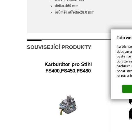
délka-460 mm
průměr středu-28,0 mm
Tato we
SOUVISEJÍCÍ PRODUKTY
Na těchto
dobu zpra
byste nás
obraťte s
Karburátor pro Stihl
Opravá
osobních 
FS400,FS450,FS480
podat stí
na nás a 