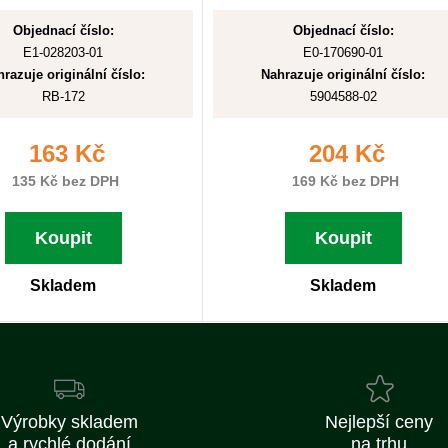
Objednací číslo:
Objednací číslo:
E1-028203-01
E0-170690-01
razuje originální číslo:
Nahrazuje originální číslo:
RB-172
5904588-02
163 Kč
204 Kč
135 Kč bez DPH
169 Kč bez DPH
Koupit
Koupit
Skladem
Skladem
Výrobky skladem
Nejlepší ceny
a rychlé dodání
na trhu