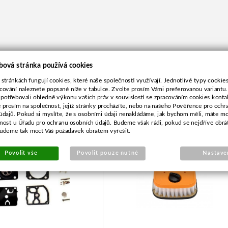
bová stránka používá cookies
 stránkách fungují cookies, které naše společnosti využívají. Jednotlivé typy cookies 
cování naleznete popsané níže v tabulce. Zvolte prosím Vámi preferovanou variantu
 potřebovali ohledně výkonu vašich práv v souvislosti se zpracováním cookies konta
e prosím na společnost, jejíž stránky procházíte, nebo na našeho Pověřence pro ochr
renská sada pro ZAMA
Filtr vzduchový pro Husqva
údajů. Pokud si myslíte, že s osobními údaji nenakládáme, jak bychom měli, máte m
RB-172
545,560
žnost u Úřadu pro ochranu osobních údajů. Budeme však rádi, pokud se nejdříve obrá
budeme tak moct Váš požadavek obratem vyřešit.
Povolit vše
Povolit pouze nutné
Nastave