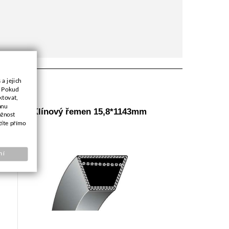
a jejich
. Pokud
ktovat,
anu
rna
Klínový řemen 15,8*1143mm
ožnost
títe přímo
ní