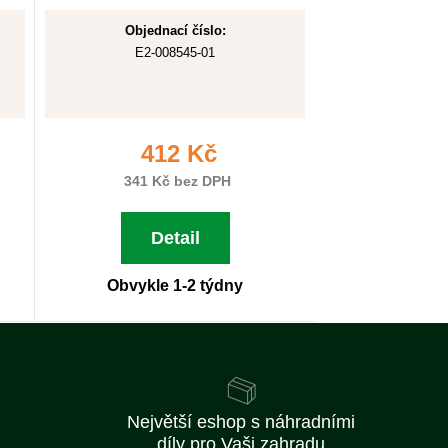
Objednací číslo:
E2-008545-01
412 Kč
341 Kč bez DPH
Detail
Obvykle 1-2 týdny
Největší eshop s náhradními
díly pro Vaši zahradu