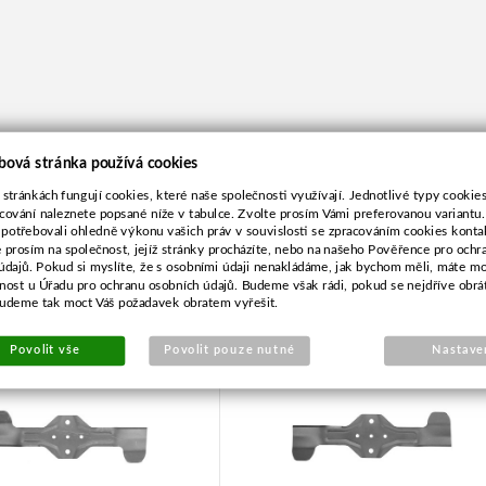
bová stránka používá cookies
 stránkách fungují cookies, které naše společnosti využívají. Jednotlivé typy cookies 
cování naleznete popsané níže v tabulce. Zvolte prosím Vámi preferovanou variantu
 potřebovali ohledně výkonu vašich práv v souvislosti se zpracováním cookies konta
e prosím na společnost, jejíž stránky procházíte, nebo na našeho Pověřence pro ochr
údajů. Pokud si myslíte, že s osobními údaji nenakládáme, jak bychom měli, máte m
pro Husqvarna 46,4cm
Nůž pro Husqvarna 46,4c
žnost u Úřadu pro ochranu osobních údajů. Budeme však rádi, pokud se nejdříve obrá
budeme tak moct Váš požadavek obratem vyřešit.
levotoč./kříž
pravotoč./kříž
Povolit vše
Povolit pouze nutné
Nastave