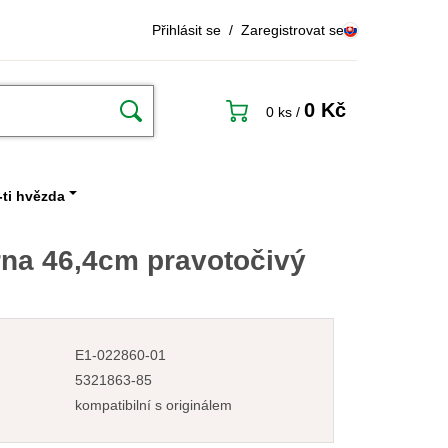
Přihlásit se
/
Zaregistrovat se
0 Kč
0 ks
/
ti hvězda
na 46,4cm pravotočivý
E1-022860-01
5321863-85
kompatibilní s originálem