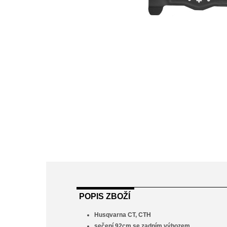
POPIS ZBOŽÍ
Husqvarna CT, CTH
sečení 92cm se zadním výhozem