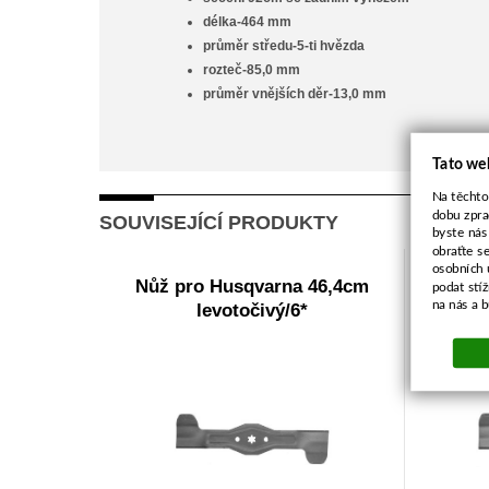
délka-464 mm
průměr středu-5-ti hvězda
rozteč-85,0 mm
průměr vnějších děr-13,0 mm
Tato we
Na těchto
dobu zpra
SOUVISEJÍCÍ PRODUKTY
byste nás
obraťte s
osobních 
Nůž pro Husqvarna 46,4cm
Nůž 
podat stí
na nás a 
levotočivý/6*