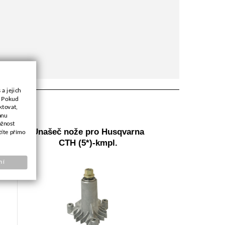
a jejich
. Pokud
ktovat,
anu
ožnost
m
Unašeč nože pro Husqvarna
títe přímo
CTH (5*)-kmpl.
ní