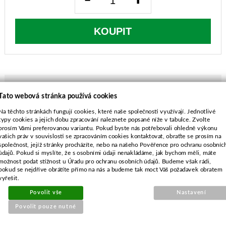
KOUPIT
Tato webová stránka používá cookies
POPIS ZBOŽÍ
Na těchto stránkách fungují cookies, které naše společnosti využívají. Jednotlivé
typy cookies a jejich dobu zpracování naleznete popsané níže v tabulce. Zvolte
vnější průměr-69 mm
prosím Vámi preferovanou variantu. Pokud byste nás potřebovali ohledně výkonu
vašich práv v souvislosti se zpracováním cookies kontaktovat, obraťte se prosím na
výška filtru-53 mm
společnost, jejíž stránky procházíte, nebo na našeho Pověřence pro ochranu osobníc
MTD, Craftsman, Huskee, Troy Bilt, Cub Cadet,
údajů. Pokud si myslíte, že s osobními údaji nenakládáme, jak bychom měli, máte
Murray, Yard Machines, Yard Man, Troy-Bilt
možnost podat stížnost u Úřadu pro ochranu osobních údajů. Budeme však rádi,
pokud se nejdříve obrátíte přímo na nás a budeme tak moct Váš požadavek obratem
LONCIN 100004088-0001
vyřešit.
Povolit vše
Nastavení
Povolit pouze nutné